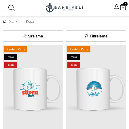
0
Kupa
Sıralama
Filtreleme
Ücretsiz Kargo
Ücretsiz Kargo
Yeni
Yeni
Ürün
Ürün
%46
%46