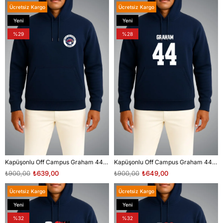
Ücretsiz Kargo
Ücretsiz Kargo
Yeni
Yeni
Ürün
Ürün
%29
%28
Kapüşonlu Off Campus Graham 44 Cep ve Sırt Baskılı Lacivert Unisex Sweatshirt
Kapüşonlu Off Campus Graham 44 Göğüs ve Sırt Baskılı Lacivert Unisex Sweatshirt
₺900,00
₺639,00
₺900,00
₺649,00
Ücretsiz Kargo
Ücretsiz Kargo
Yeni
Yeni
Ürün
Ürün
%32
%32