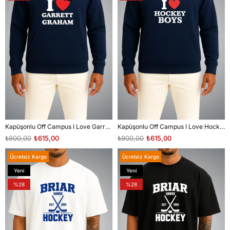
Kapüşonlu Off Campus I Love Garrett Graham Göğüs Baskılı Lacivert Unisex Sweatshirt
Kapüşonlu Off Campus I Love Hockey Boys Göğüs Baskılı Lacivert Unisex Sweatshirt
₺900,00
₺615,00
₺900,00
₺615,00
Ücretsiz Kargo
Ücretsiz Kargo
Yeni
Yeni
Ürün
Ürün
%28
%28