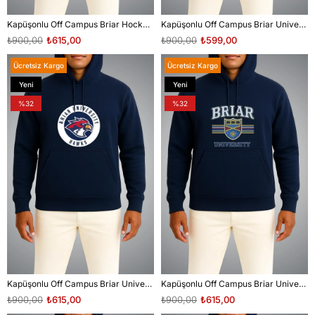
Kapüşonlu Off Campus Briar Hockey Göğüs Baskılı Lacivert Unisex Sweatshirt
Kapüşonlu Off Campus Briar University Hawks Cep Baskılı Lacivert Unisex Sweatshirt
₺900,00
₺615,00
₺900,00
₺599,00
Ücretsiz Kargo
Ücretsiz Kargo
Yeni
Yeni
Ürün
Ürün
%32
%32
Kapüşonlu Off Campus Briar University Hawks Göğüs Baskılı Lacivert Unisex Sweatshirt
Kapüşonlu Off Campus Briar University Göğüs Baskılı Lacivert Unisex Sweatshirt
₺900,00
₺615,00
₺900,00
₺615,00