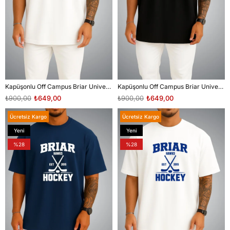
Kapüşonlu Off Campus Briar University Hawks Dı Laurentıs 66 Göğüs ve Sırt Baskılı Unisex Sweatshirt
Kapüşonlu Off Campus Briar University Hawks Graham 44 Göğüs ve Sırt Baskılı Unisex Sweatshirt
₺900,00
₺649,00
₺900,00
₺649,00
Ücretsiz Kargo
Ücretsiz Kargo
Yeni
Yeni
Ürün
Ürün
%28
%28