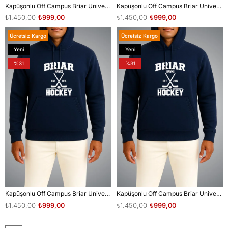
Kapüşonlu Off Campus Briar University Hawks Dı Laurentıs 66 Göğüs ve Sırt Baskılı Unisex Sweatshirt
Kapüşonlu Off Campus Briar University Hawks Graham 44 Göğüs ve Sırt Baskılı Unisex Sweatshirt
₺1.450,00
₺999,00
₺1.450,00
₺999,00
Ücretsiz Kargo
Ücretsiz Kargo
Yeni
Yeni
Ürün
Ürün
%31
%31
Kapüşonlu Off Campus Briar University Hawks Logan 22 Göğüs ve Sırt Baskılı Unisex Sweatshirt
Kapüşonlu Off Campus Briar University Hawks Tucker 46 Göğüs ve Sırt Baskılı Unisex Sweatshirt
₺1.450,00
₺999,00
₺1.450,00
₺999,00