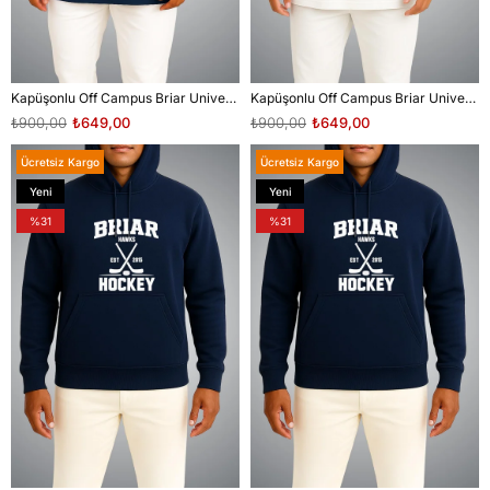
Kapüşonlu Off Campus Briar University Hawks Logan 22 Göğüs ve Sırt Baskılı Unisex Sweatshirt
Kapüşonlu Off Campus Briar University Hawks Tucker 46 Göğüs ve Sırt Baskılı Unisex Sweatshirt
₺900,00
₺649,00
₺900,00
₺649,00
Ücretsiz Kargo
Ücretsiz Kargo
Yeni
Yeni
Ürün
Ürün
%31
%31