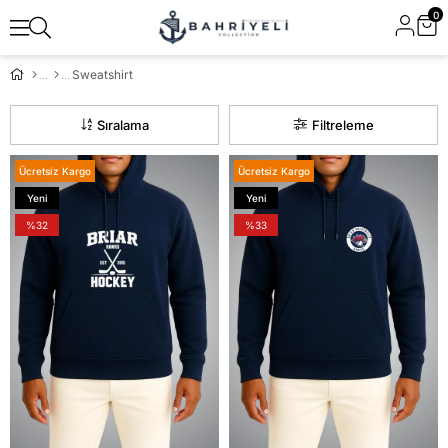
0
Sweatshirt
Sıralama
Filtreleme
Ücretsiz Kargo
Ücretsiz Kargo
Yeni
Yeni
Ürün
Ürün
%32
%33