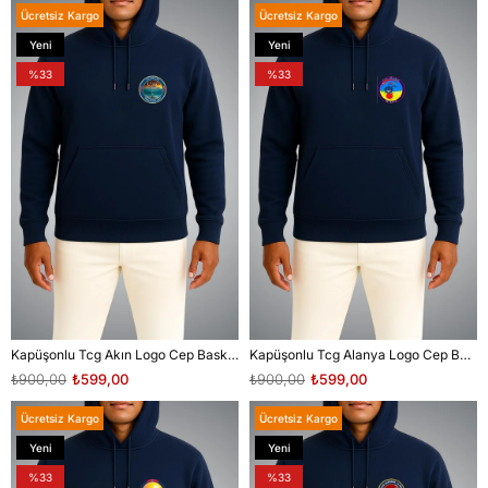
Ücretsiz Kargo
Ücretsiz Kargo
Yeni
Yeni
Ürün
Ürün
%33
%33
Kapüşonlu Tcg Akın Logo Cep Baskılı Unisex Sweatshirt
Kapüşonlu Tcg Alanya Logo Cep Baskılı Unisex Sweatshirt
₺900,00
₺599,00
₺900,00
₺599,00
Ücretsiz Kargo
Ücretsiz Kargo
Yeni
Yeni
Ürün
Ürün
%33
%33