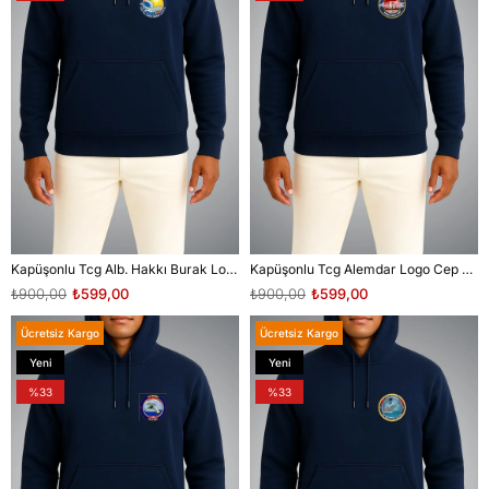
Kapüşonlu Tcg Alb. Hakkı Burak Logo Cep Baskılı Unisex Sweatshirt
Kapüşonlu Tcg Alemdar Logo Cep Baskılı Unisex Sweatshirt
₺900,00
₺599,00
₺900,00
₺599,00
Ücretsiz Kargo
Ücretsiz Kargo
Yeni
Yeni
Ürün
Ürün
%33
%33