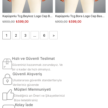
Kapüşonlu Tcg Beykoz Logo Cep Baskılı Unisex Sweatshirt
Kapüşonlu Tcg Bora Logo Cep Baskılı Unisex Sweatshirt
₺900,00
₺599,00
₺900,00
₺599,00
1
2
3
...
6
>
Hızlı ve Güvenli Teslimat
Güveninizi kazanmak zorundayız. Ve
bir o kadar da hızlı olmalıyız.
Güvenli Alışveriş
Uluslararası güvenlik standartlarıyla
Verileriniz güvende
Müşteri Memnuniyeti
Dilediğiniz an Öneri ve Şikayetlerinizi
Bize iletebilirsiniz
Kolay İade