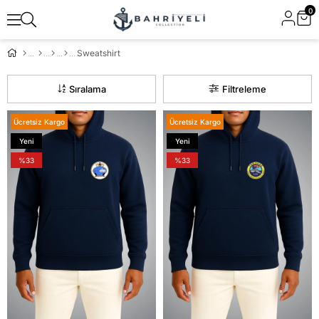
0
Sweatshirt
Sıralama
Filtreleme
Ücretsiz Kargo
Ücretsiz Kargo
Yeni
Yeni
Ürün
Ürün
%33
%33