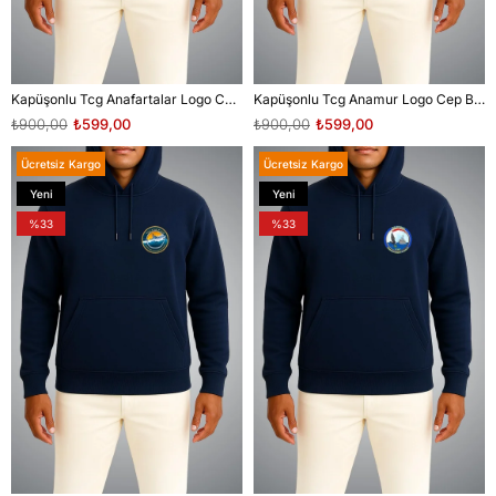
Kapüşonlu Tcg Anafartalar Logo Cep Baskılı Unisex Sweatshirt
Kapüşonlu Tcg Anamur Logo Cep Baskılı Unisex Sweatshirt
₺900,00
₺599,00
₺900,00
₺599,00
Ücretsiz Kargo
Ücretsiz Kargo
Yeni
Yeni
Ürün
Ürün
%33
%33