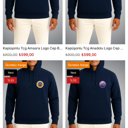
Kapüşonlu Tcg Amasra Logo Cep Baskılı Unisex Sweatshirt
Kapüşonlu Tcg Anadolu Logo Cep Baskılı Unisex Sweatshirt
₺900,00
₺599,00
₺900,00
₺599,00
Ücretsiz Kargo
Ücretsiz Kargo
Yeni
Yeni
Ürün
Ürün
%33
%33