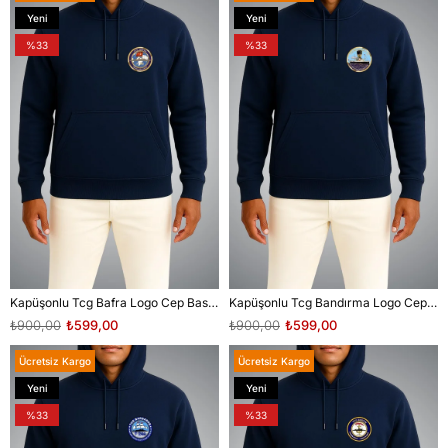
Yeni
Yeni
Ürün
Ürün
%33
%33
Kapüşonlu Tcg Bafra Logo Cep Baskılı Unisex Sweatshirt
Kapüşonlu Tcg Bandırma Logo Cep Baskılı Unisex Sweatshirt
₺900,00
₺599,00
₺900,00
₺599,00
Ücretsiz Kargo
Ücretsiz Kargo
Yeni
Yeni
Ürün
Ürün
%33
%33