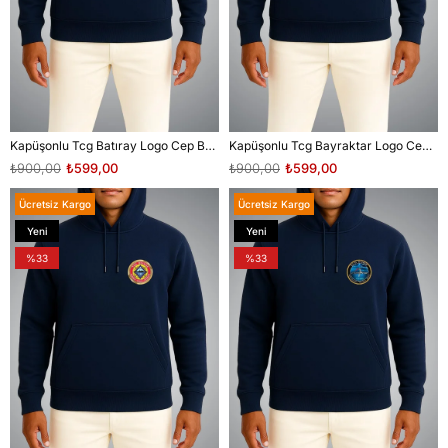
Kapüşonlu Tcg Batıray Logo Cep Baskılı Unisex Sweatshirt
Kapüşonlu Tcg Bayraktar Logo Cep Baskılı Unisex Sweatshirt
₺900,00
₺599,00
₺900,00
₺599,00
Ücretsiz Kargo
Ücretsiz Kargo
Yeni
Yeni
Ürün
Ürün
%33
%33