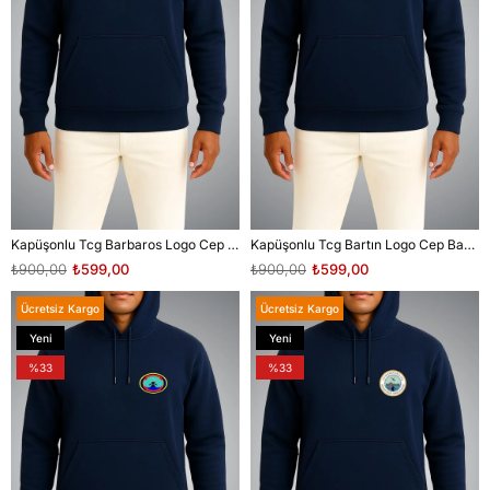
Kapüşonlu Tcg Barbaros Logo Cep Baskılı Unisex Sweatshirt
Kapüşonlu Tcg Bartın Logo Cep Baskılı Unisex Sweatshirt
₺900,00
₺599,00
₺900,00
₺599,00
Ücretsiz Kargo
Ücretsiz Kargo
Yeni
Yeni
Ürün
Ürün
%33
%33