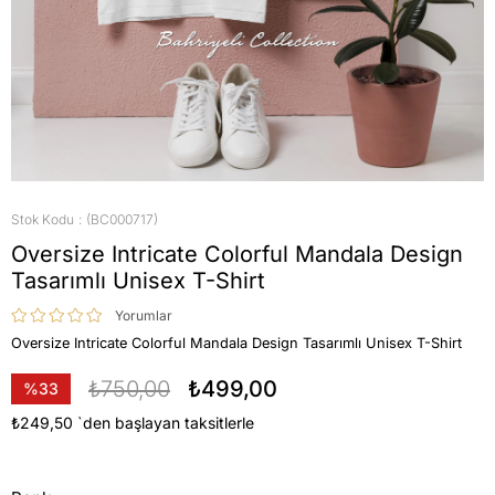
Stok Kodu
(BC000717)
Oversize Intricate Colorful Mandala Design
Tasarımlı Unisex T-Shirt
Yorumlar
Oversize Intricate Colorful Mandala Design Tasarımlı Unisex T-Shirt
₺750,00
₺499,00
%
33
İndirim
₺249,50
`den başlayan taksitlerle