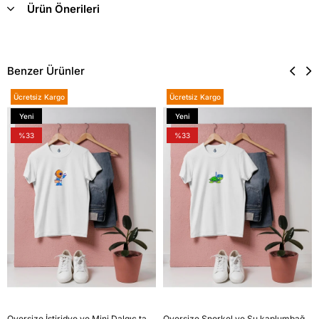
Ürün Önerileri
Benzer Ürünler
Ücretsiz Kargo
Ücretsiz Kargo
Yeni
Yeni
Ürün
Ürün
%33
%33
Oversize İstiridye ve Mini Dalgıç tasarım unisex T-shirt
Oversize Şnorkel ve Su kaplumbağası tasarım unisex T-shirt