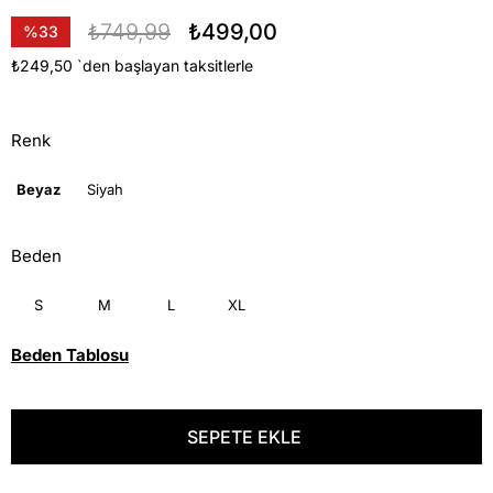
₺749,99
₺499,00
%
33
İndirim
₺249,50
`den başlayan taksitlerle
Renk
Beyaz
Siyah
Beden
S
M
L
XL
Beden Tablosu