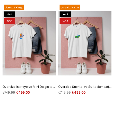
Ücretsiz Kargo
Ücretsiz Kargo
Yeni
Yeni
Ürün
Ürün
%33
%33
Oversize İstiridye ve Mini Dalgıç tasarım unisex T-shirt
Oversize Şnorkel ve Su kaplumbağası tasarım unisex T-shirt
₺749,99
₺499,00
₺749,99
₺499,00