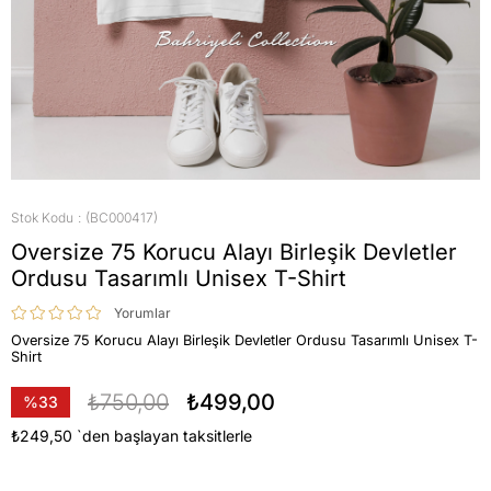
Stok Kodu
(BC000417)
Oversize 75 Korucu Alayı Birleşik Devletler
Ordusu Tasarımlı Unisex T-Shirt
Yorumlar
Oversize 75 Korucu Alayı Birleşik Devletler Ordusu Tasarımlı Unisex T-
Shirt
₺750,00
₺499,00
%
33
İndirim
₺249,50
`den başlayan taksitlerle