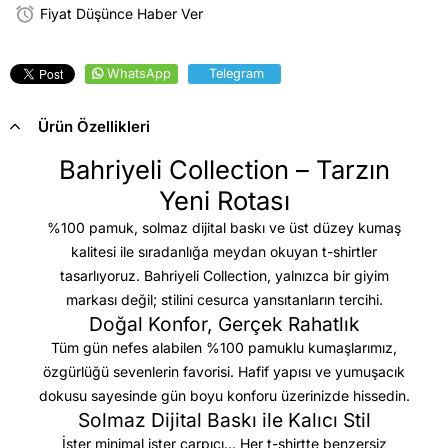
Fiyat Düşünce Haber Ver
WhatsApp
Telegram
Ürün Özellikleri
Bahriyeli Collection – Tarzın
Yeni Rotası
%100 pamuk, solmaz dijital baskı ve üst düzey kumaş
kalitesi
ile sıradanlığa meydan okuyan t-shirtler
tasarlıyoruz. Bahriyeli Collection, yalnızca bir giyim
markası değil; stilini cesurca yansıtanların tercihi.
Doğal Konfor, Gerçek Rahatlık
Tüm gün nefes alabilen %100 pamuklu kumaşlarımız,
özgürlüğü sevenlerin favorisi. Hafif yapısı ve yumuşacık
dokusu sayesinde gün boyu konforu üzerinizde hissedin.
Solmaz Dijital Baskı ile Kalıcı Stil
İster minimal ister çarpıcı… Her t-shirtte benzersiz