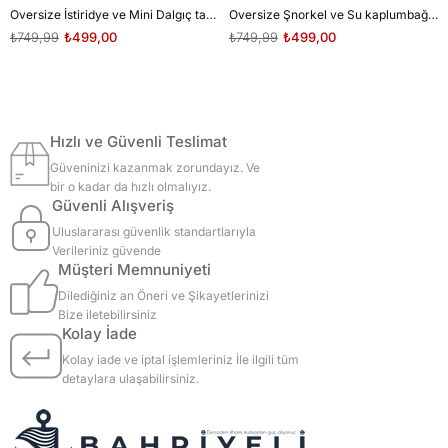
Oversize İstiridye ve Mini Dalgıç tasarım unisex T-shirt
Oversize Şnorkel ve Su kaplumbağası tasarım unisex T-shirt
₺749,99
₺499,00
₺749,99
₺499,00
Hızlı ve Güvenli Teslimat
Güveninizi kazanmak zorundayız. Ve
bir o kadar da hızlı olmalıyız.
Güvenli Alışveriş
Uluslararası güvenlik standartlarıyla
Verileriniz güvende
Müşteri Memnuniyeti
Dilediğiniz an Öneri ve Şikayetlerinizi
Bize iletebilirsiniz
Kolay İade
Kolay iade ve iptal işlemleriniz İle ilgili tüm
detaylara ulaşabilirsiniz.