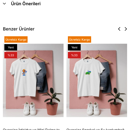
Ürün Önerileri
Benzer Ürünler
Ücretsiz Kargo
Ücretsiz Kargo
Yeni
Yeni
Ürün
Ürün
%33
%33
Oversize İstiridye ve Mini Dalgıç tasarım unisex T-shirt
Oversize Şnorkel ve Su kaplumbağası tasarım unisex T-shirt