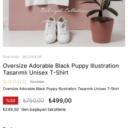
Stok Kodu
(BC000429)
Oversize Adorable Black Puppy Illustration
Tasarımlı Unisex T-Shirt
Yorumlar
Oversize Adorable Black Puppy Illustration Tasarımlı Unisex T-Shirt
₺750,00
₺499,00
%
33
İndirim
₺249,50
`den başlayan taksitlerle