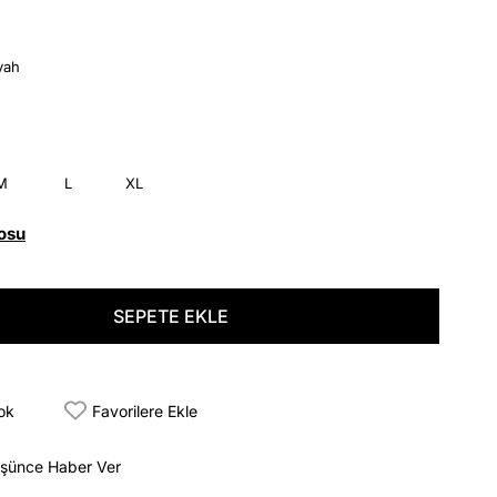
yah
M
L
XL
osu
tok
Favorilere Ekle
üşünce Haber Ver