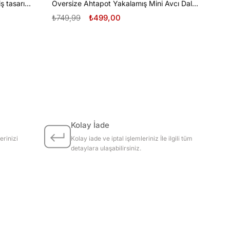
Oversize Tüplü Dalış ve Beyaz Diş tasarım unisex T-shirt
Oversize Ahtapot Yakalamış Mini Avcı Dalgıç Tasarım unisex T-shirt
₺749,99
₺499,00
Kolay İade
erinizi
Kolay iade ve iptal işlemleriniz İle ilgili tüm
detaylara ulaşabilirsiniz.