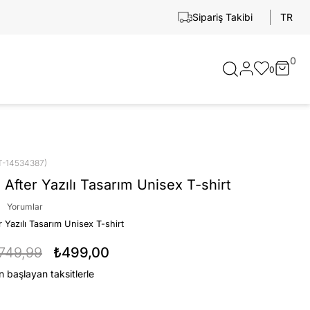
TR
Sipariş Takibi
0
0
T-14534387)
 After Yazılı Tasarım Unisex T-shirt
Yorumlar
 Yazılı Tasarım Unisex T-shirt
749,99
₺499,00
n başlayan taksitlerle