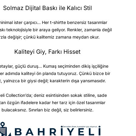
Solmaz Dijital Baskı ile Kalıcı Stil
minimal ister çarpıcı… Her t-shirtte benzersiz tasarımlar
askı teknolojisiyle bir araya geliyor. Renkler, zamanla değil
rzla değişir; çünkü kalitemiz zamana meydan okur.
Kaliteyi Giy, Farkı Hisset
etaylar, güçlü duruş… Kumaş seçiminden dikiş işçiliğine
er adımda kaliteyi ön planda tutuyoruz. Çünkü bizce bir
t, yalnızca bir giysi değil; karakterin dışa yansımasıdır.
eli Collection’da; deniz esintisinden sokak stiline, sade
ktan özgün ifadelere kadar her tarz için özel tasarımlar
bulacaksınız. Sınırları biz değil, siz belirlersiniz.