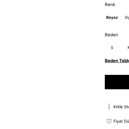
Renk
Beyaz
Si
Beden
S
Beden Tabl
Kritik S
Fiyat D