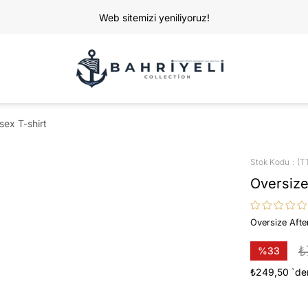
Web sitemizi yeniliyoruz!
sex T-shirt
Stok Kodu
(T
Oversize
Oversize After
₺
%
33
İndirim
₺249,50
`de