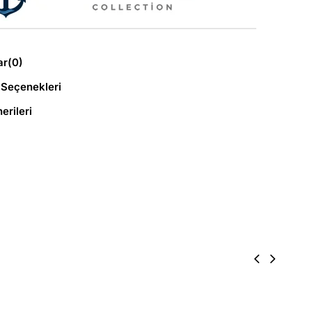
ar
(0)
Seçenekleri
erileri