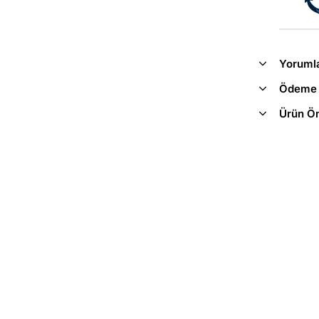
Yoruml
Ödeme 
Ürün Ön