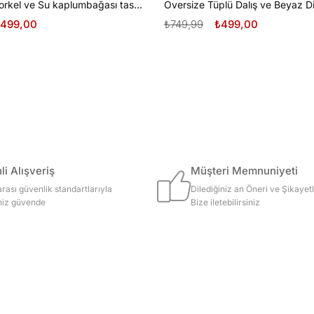
Oversize Şnorkel ve Su kaplumbağası tasarım unisex T-shirt
499,00
₺749,99
₺499,00
i Alışveriş
Müşteri Memnuniyeti
arası güvenlik standartlarıyla
Dilediğiniz an Öneri ve Şikayetl
iniz güvende
Bize iletebilirsiniz