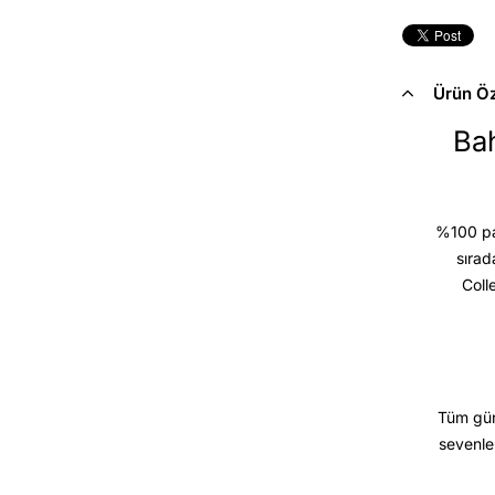
Ürün Öze
Bah
%100 pam
sırad
Coll
Tüm gün
sevenle