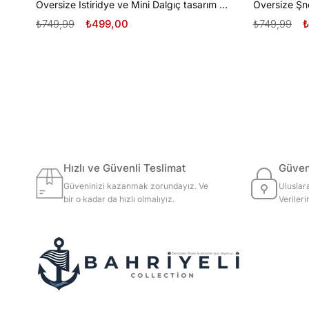
Oversize İstiridye ve Mini Dalgıç tasarım unisex T-shirt
₺749,99
₺499,00
₺749,99
₺
Hızlı ve Güvenli Teslimat
Güvenl
Güveninizi kazanmak zorundayız. Ve
Uluslar
bir o kadar da hızlı olmalıyız.
Veriler