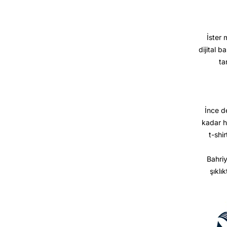
İster 
dijital b
ta
İnce d
kadar h
t-shir
Bahriy
şıklı