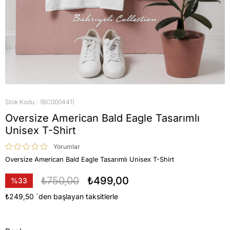
Stok Kodu
(BC000441)
Oversize American Bald Eagle Tasarımlı
Unisex T-Shirt
Yorumlar
Oversize American Bald Eagle Tasarımlı Unisex T-Shirt
₺750,00
₺499,00
%
33
İndirim
₺249,50
`den başlayan taksitlerle