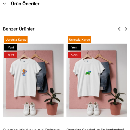
Ürün Önerileri
Benzer Ürünler
Ücretsiz Kargo
Ücretsiz Kargo
Yeni
Yeni
Ürün
Ürün
%33
%33
Oversize İstiridye ve Mini Dalgıç tasarım unisex T-shirt
Oversize Şnorkel ve Su kaplumbağası tasarım unisex T-shirt