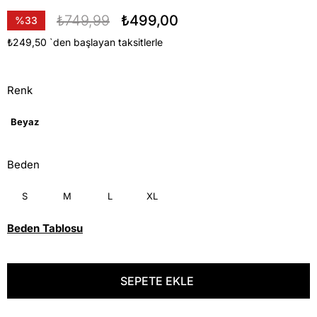
₺749,99
₺499,00
%
33
İndirim
₺249,50
`den başlayan taksitlerle
Renk
Beyaz
Beden
S
M
L
XL
Beden Tablosu