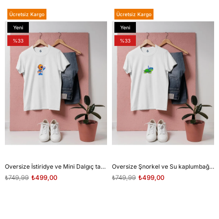
Ücretsiz Kargo
Ücretsiz Kargo
Yeni
Yeni
Ürün
Ürün
%33
%33
Oversize İstiridye ve Mini Dalgıç tasarım unisex T-shirt
Oversize Şnorkel ve Su kaplumbağası tasarım unisex T-shirt
₺749,99
₺499,00
₺749,99
₺499,00