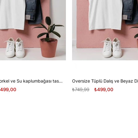
Oversize Şnorkel ve Su kaplumbağası tasarım unisex T-shirt
499,00
₺749,99
₺499,00