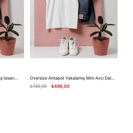
Oversize Tüplü Dalış ve Beyaz Diş tasarım unisex T-shirt
Oversize Ahtapot Yakalamış Mini Avcı Dalgıç Tasarım unisex T-shirt
₺749,99
₺499,00