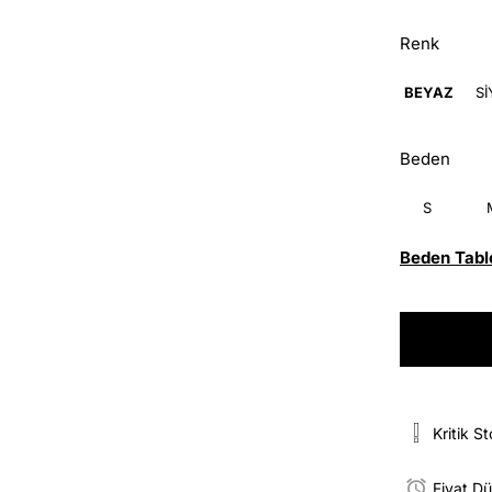
Renk
BEYAZ
S
Beden
S
Beden Tabl
Kritik S
Fiyat D