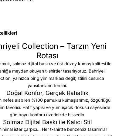
llikleri
riyeli Collection – Tarzın Yeni
Rotası
uk, solmaz dijital baskı ve üst düzey kumaş kalitesi
ile
anlığa meydan okuyan t-shirtler tasarlıyoruz. Bahriyeli
ection, yalnızca bir giyim markası değil; stilini cesurca
yansıtanların tercihi.
Doğal Konfor, Gerçek Rahatlık
 nefes alabilen %100 pamuklu kumaşlarımız, özgürlüğü
rin favorisi. Hafif yapısı ve yumuşacık dokusu sayesinde
gün boyu konforu üzerinizde hissedin.
Solmaz Dijital Baskı ile Kalıcı Stil
minimal ister çarpıcı… Her t-shirtte benzersiz tasarımlar