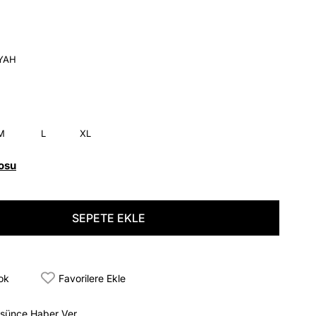
İYAH
M
L
XL
osu
tok
Favorilere Ekle
üşünce Haber Ver