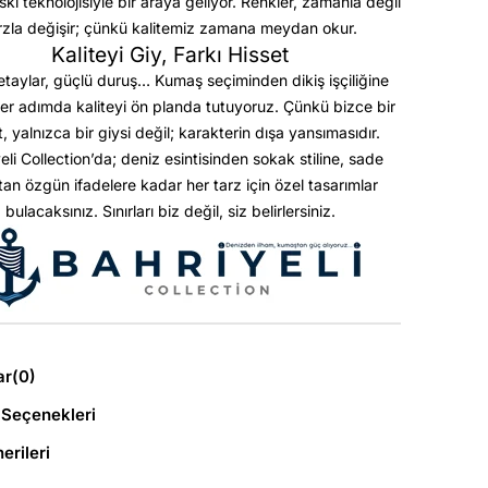
askı teknolojisiyle bir araya geliyor. Renkler, zamanla değil
rzla değişir; çünkü kalitemiz zamana meydan okur.
Kaliteyi Giy, Farkı Hisset
etaylar, güçlü duruş… Kumaş seçiminden dikiş işçiliğine
er adımda kaliteyi ön planda tutuyoruz. Çünkü bizce bir
t, yalnızca bir giysi değil; karakterin dışa yansımasıdır.
eli Collection’da; deniz esintisinden sokak stiline, sade
ktan özgün ifadelere kadar her tarz için özel tasarımlar
bulacaksınız. Sınırları biz değil, siz belirlersiniz.
ar
(0)
Seçenekleri
erileri