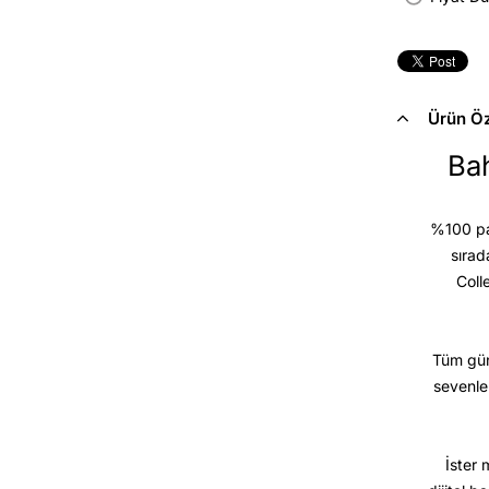
Ürün Öze
Bah
%100 pam
sırad
Coll
Tüm gün
sevenle
İster 