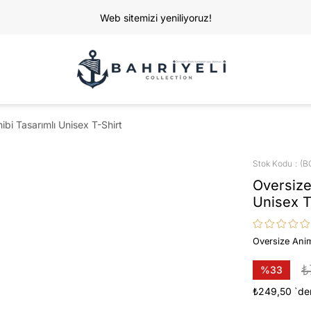
Web sitemizi yeniliyoruz!
bi Tasarımlı Unisex T-Shirt
Stok Kodu
(B
Oversize
Unisex T
Oversize Anim
₺
%
33
İndirim
₺249,50
`de