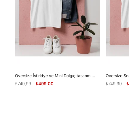
Oversize İstiridye ve Mini Dalgıç tasarım unisex T-shirt
₺749,99
₺499,00
₺749,99
₺