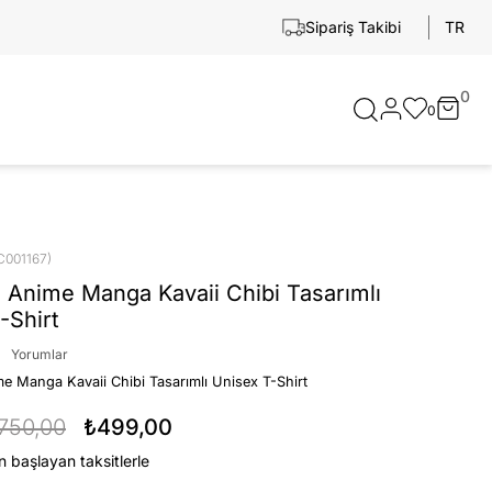
TR
Sipariş Takibi
0
0
C001167)
 Anime Manga Kavaii Chibi Tasarımlı
-Shirt
Yorumlar
e Manga Kavaii Chibi Tasarımlı Unisex T-Shirt
750,00
₺499,00
n başlayan taksitlerle