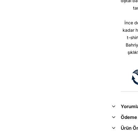
dijital b
ta
İnce d
kadar h
t-shir
Bahriy
şıklı
Yoruml
Ödeme 
Ürün Ön