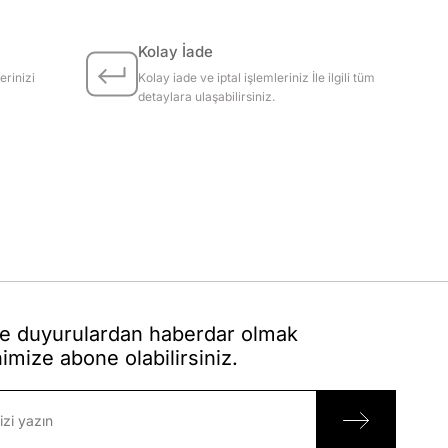
Kolay İade
erinizi
Kolay iade ve iptal işlemleriniz İle ilgili tüm
detaylara ulaşabilirsiniz.
 duyurulardan haberdar olmak
nimize abone olabilirsiniz.