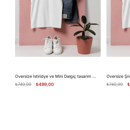
Oversize İstiridye ve Mini Dalgıç tasarım unisex T-shirt
₺749,99
₺499,00
₺749,99
₺