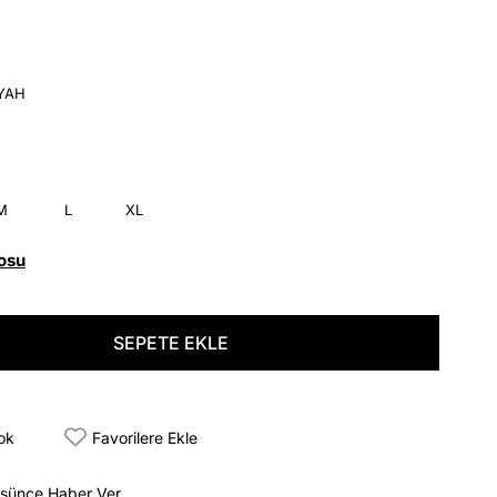
İYAH
M
L
XL
osu
tok
Favorilere Ekle
üşünce Haber Ver