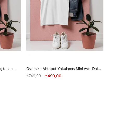
Oversize Tüplü Dalış ve Beyaz Diş tasarım unisex T-shirt
Oversize Ahtapot Yakalamış Mini Avcı Dalgıç Tasarım unisex T-shirt
₺749,99
₺499,00