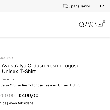
TR
Sipariş Takibi
0
0
C000467)
 Avustralya Ordusu Resmi Logosu
ı Unisex T-Shirt
Yorumlar
tralya Ordusu Resmi Logosu Tasarımlı Unisex T-Shirt
750,00
₺499,00
n başlayan taksitlerle