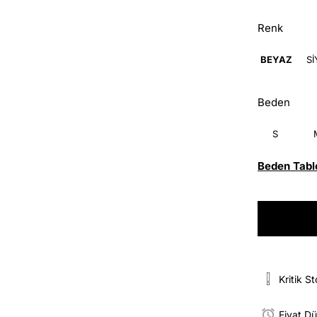
Renk
BEYAZ
S
Beden
S
Beden Tabl
Kritik S
Fiyat D