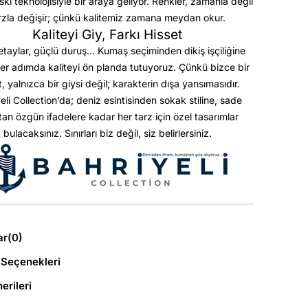
askı teknolojisiyle bir araya geliyor. Renkler, zamanla değil
rzla değişir; çünkü kalitemiz zamana meydan okur.
Kaliteyi Giy, Farkı Hisset
etaylar, güçlü duruş… Kumaş seçiminden dikiş işçiliğine
er adımda kaliteyi ön planda tutuyoruz. Çünkü bizce bir
t, yalnızca bir giysi değil; karakterin dışa yansımasıdır.
eli Collection’da; deniz esintisinden sokak stiline, sade
ktan özgün ifadelere kadar her tarz için özel tasarımlar
bulacaksınız. Sınırları biz değil, siz belirlersiniz.
ar
(0)
Seçenekleri
erileri