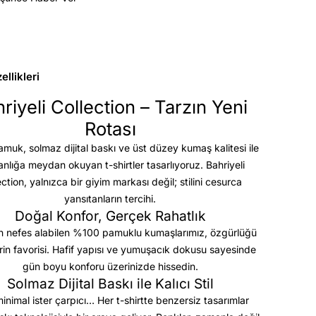
llikleri
riyeli Collection – Tarzın Yeni
Rotası
uk, solmaz dijital baskı ve üst düzey kumaş kalitesi
ile
anlığa meydan okuyan t-shirtler tasarlıyoruz. Bahriyeli
ection, yalnızca bir giyim markası değil; stilini cesurca
yansıtanların tercihi.
Doğal Konfor, Gerçek Rahatlık
 nefes alabilen %100 pamuklu kumaşlarımız, özgürlüğü
rin favorisi. Hafif yapısı ve yumuşacık dokusu sayesinde
gün boyu konforu üzerinizde hissedin.
Solmaz Dijital Baskı ile Kalıcı Stil
minimal ister çarpıcı… Her t-shirtte benzersiz tasarımlar