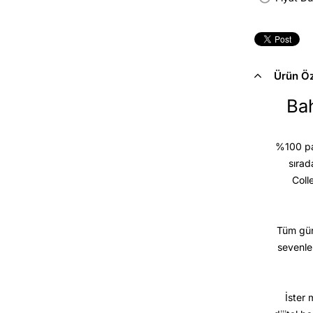
Ürün Öze
Bah
%100 pam
sırad
Coll
Tüm gün
sevenle
İster 