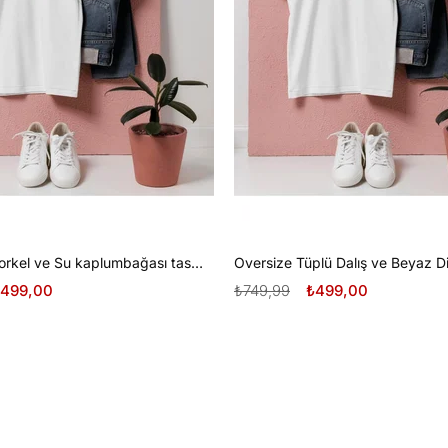
Oversize Şnorkel ve Su kaplumbağası tasarım unisex T-shirt
499,00
₺749,99
₺499,00