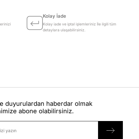
Kolay İade
erinizi
Kolay iade ve iptal işlemleriniz İle ilgili tüm
detaylara ulaşabilirsiniz.
 duyurulardan haberdar olmak
nimize abone olabilirsiniz.