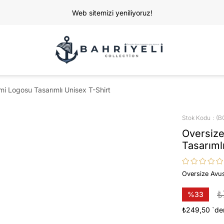
Web sitemizi yeniliyoruz!
i Logosu Tasarımlı Unisex T-Shirt
Stok Kodu
(B
Oversize
Tasarıml
Oversize Avus
₺
%
33
İndirim
₺249,50
`de