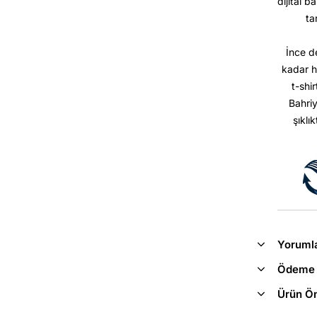
dijital b
ta
İnce d
kadar h
t-shir
Bahriy
şıklı
Yoruml
Ödeme 
Ürün Ön