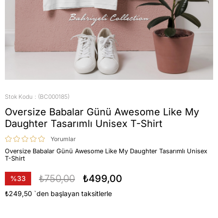
Stok Kodu
(BC000185)
Oversize Babalar Günü Awesome Like My
Daughter Tasarımlı Unisex T-Shirt
Yorumlar
Oversize Babalar Günü Awesome Like My Daughter Tasarımlı Unisex
T-Shirt
₺750,00
₺499,00
%
33
İndirim
₺249,50
`den başlayan taksitlerle