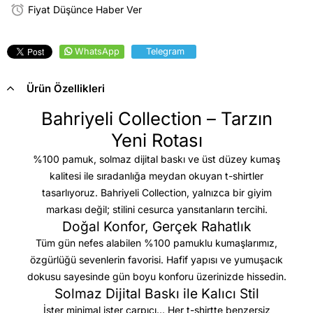
Fiyat Düşünce Haber Ver
WhatsApp
Telegram
Ürün Özellikleri
Bahriyeli Collection – Tarzın
Yeni Rotası
%100 pamuk, solmaz dijital baskı ve üst düzey kumaş
kalitesi
ile sıradanlığa meydan okuyan t-shirtler
tasarlıyoruz. Bahriyeli Collection, yalnızca bir giyim
markası değil; stilini cesurca yansıtanların tercihi.
Doğal Konfor, Gerçek Rahatlık
Tüm gün nefes alabilen %100 pamuklu kumaşlarımız,
özgürlüğü sevenlerin favorisi. Hafif yapısı ve yumuşacık
dokusu sayesinde gün boyu konforu üzerinizde hissedin.
Solmaz Dijital Baskı ile Kalıcı Stil
İster minimal ister çarpıcı… Her t-shirtte benzersiz