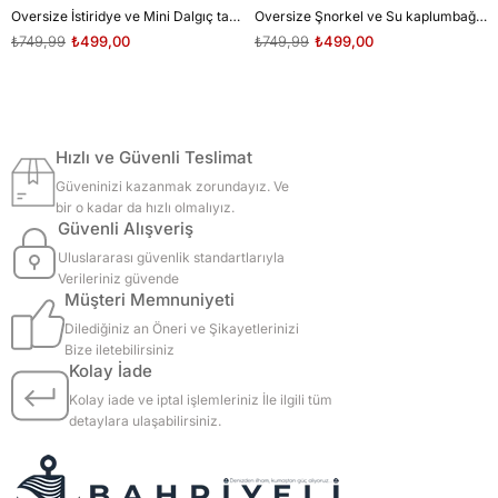
Oversize İstiridye ve Mini Dalgıç tasarım unisex T-shirt
Oversize Şnorkel ve Su kaplumbağası tasarım unisex T-shirt
₺749,99
₺499,00
₺749,99
₺499,00
Hızlı ve Güvenli Teslimat
Güveninizi kazanmak zorundayız. Ve
bir o kadar da hızlı olmalıyız.
Güvenli Alışveriş
Uluslararası güvenlik standartlarıyla
Verileriniz güvende
Müşteri Memnuniyeti
Dilediğiniz an Öneri ve Şikayetlerinizi
Bize iletebilirsiniz
Kolay İade
Kolay iade ve iptal işlemleriniz İle ilgili tüm
detaylara ulaşabilirsiniz.