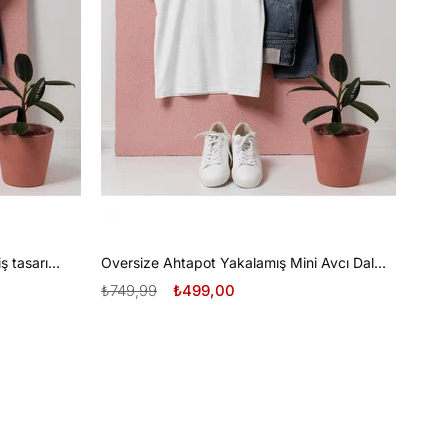
Oversize Tüplü Dalış ve Beyaz Diş tasarım unisex T-shirt
Oversize Ahtapot Yakalamış Mini Avcı Dalgıç Tasarım unisex T-shirt
₺749,99
₺499,00