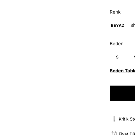
Renk
BEYAZ
S
Beden
S
Beden Tabl
Kritik S
Fiyat D