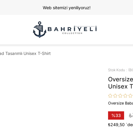
Web sitemizi yeniliyoruz!
d Tasarımlı Unisex T-Shirt
Stok Kodu
(B
Oversize
Unisex T
Oversize Baba
₺
%
33
İndirim
₺249,50
`de