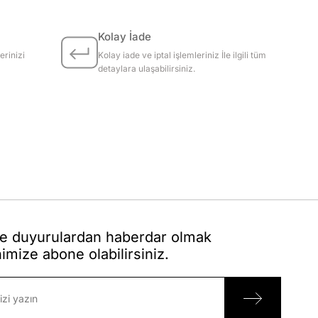
Kolay İade
erinizi
Kolay iade ve iptal işlemleriniz İle ilgili tüm
detaylara ulaşabilirsiniz.
 duyurulardan haberdar olmak
nimize abone olabilirsiniz.