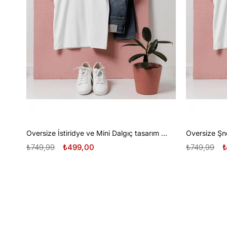
Oversize İstiridye ve Mini Dalgıç tasarım unisex T-shirt
₺749,99
₺499,00
₺749,99
₺