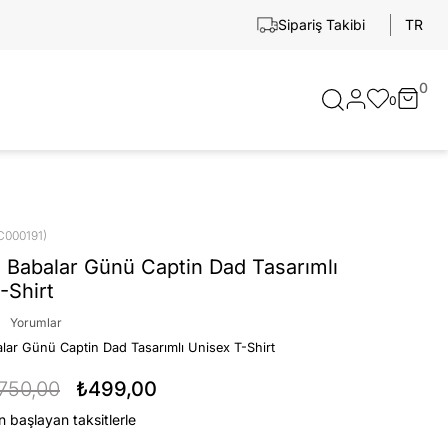
TR
Sipariş Takibi
0
0
C000191)
 Babalar Günü Captin Dad Tasarımlı
-Shirt
Yorumlar
lar Günü Captin Dad Tasarımlı Unisex T-Shirt
750,00
₺499,00
n başlayan taksitlerle