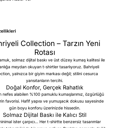
llikleri
riyeli Collection – Tarzın Yeni
Rotası
uk, solmaz dijital baskı ve üst düzey kumaş kalitesi
ile
anlığa meydan okuyan t-shirtler tasarlıyoruz. Bahriyeli
ection, yalnızca bir giyim markası değil; stilini cesurca
yansıtanların tercihi.
Doğal Konfor, Gerçek Rahatlık
 nefes alabilen %100 pamuklu kumaşlarımız, özgürlüğü
rin favorisi. Hafif yapısı ve yumuşacık dokusu sayesinde
gün boyu konforu üzerinizde hissedin.
Solmaz Dijital Baskı ile Kalıcı Stil
minimal ister çarpıcı… Her t-shirtte benzersiz tasarımlar