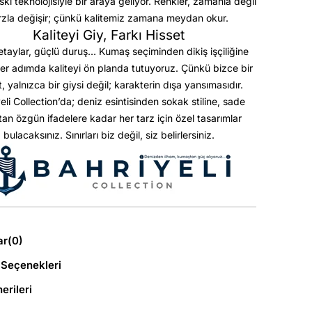
askı teknolojisiyle bir araya geliyor. Renkler, zamanla değil
rzla değişir; çünkü kalitemiz zamana meydan okur.
Kaliteyi Giy, Farkı Hisset
etaylar, güçlü duruş… Kumaş seçiminden dikiş işçiliğine
er adımda kaliteyi ön planda tutuyoruz. Çünkü bizce bir
t, yalnızca bir giysi değil; karakterin dışa yansımasıdır.
eli Collection’da; deniz esintisinden sokak stiline, sade
ktan özgün ifadelere kadar her tarz için özel tasarımlar
bulacaksınız. Sınırları biz değil, siz belirlersiniz.
ar
(0)
Seçenekleri
erileri