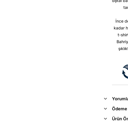
dijital b
ta
İnce d
kadar h
t-shir
Bahriy
şıklı
Yoruml
Ödeme 
Ürün Ön