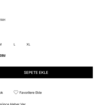
İYAH
M
L
XL
osu
tok
Favorilere Ekle
üşünce Haber Ver