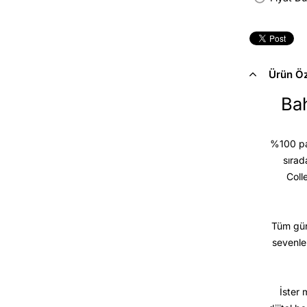
Ürün Öze
Bah
%100 pam
sırad
Coll
Tüm gün
sevenle
İster 