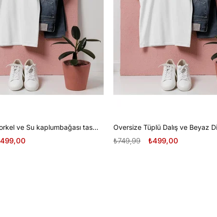
Oversize Şnorkel ve Su kaplumbağası tasarım unisex T-shirt
499,00
₺749,99
₺499,00