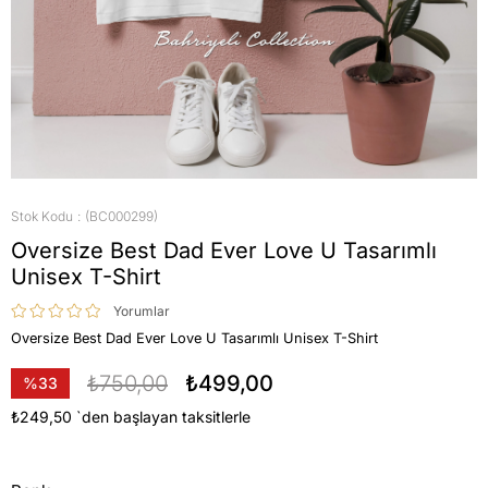
Stok Kodu
(BC000299)
Oversize Best Dad Ever Love U Tasarımlı
Unisex T-Shirt
Yorumlar
Oversize Best Dad Ever Love U Tasarımlı Unisex T-Shirt
₺750,00
₺499,00
%
33
İndirim
₺249,50
`den başlayan taksitlerle