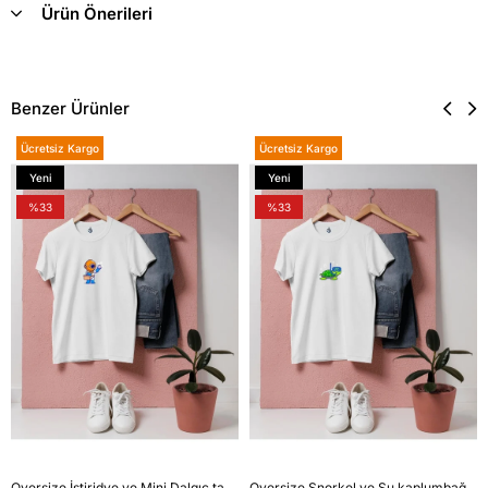
Ürün Önerileri
Benzer Ürünler
Ücretsiz Kargo
Ücretsiz Kargo
Yeni
Yeni
Ürün
Ürün
%33
%33
Oversize İstiridye ve Mini Dalgıç tasarım unisex T-shirt
Oversize Şnorkel ve Su kaplumbağası tasarım unisex T-shirt