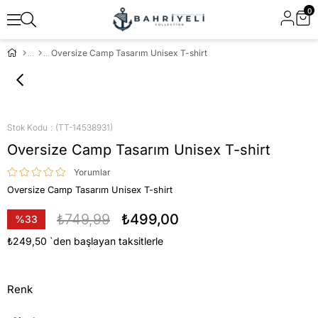
0
Oversize Camp Tasarım Unisex T-shirt
Stok Kodu
(TT-14538931)
Oversize Camp Tasarım Unisex T-shirt
Yorumlar
Oversize Camp Tasarım Unisex T-shirt
₺749,99
₺499,00
%
33
İndirim
₺249,50
`den başlayan taksitlerle
Renk