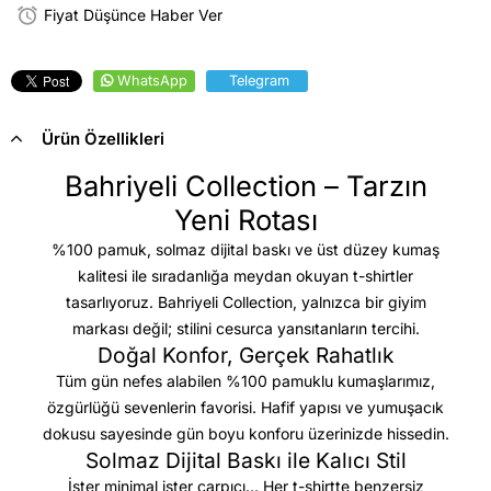
Fiyat Düşünce Haber Ver
WhatsApp
Telegram
Ürün Özellikleri
Bahriyeli Collection – Tarzın
Yeni Rotası
%100 pamuk, solmaz dijital baskı ve üst düzey kumaş
kalitesi
ile sıradanlığa meydan okuyan t-shirtler
tasarlıyoruz. Bahriyeli Collection, yalnızca bir giyim
markası değil; stilini cesurca yansıtanların tercihi.
Doğal Konfor, Gerçek Rahatlık
Tüm gün nefes alabilen %100 pamuklu kumaşlarımız,
özgürlüğü sevenlerin favorisi. Hafif yapısı ve yumuşacık
dokusu sayesinde gün boyu konforu üzerinizde hissedin.
Solmaz Dijital Baskı ile Kalıcı Stil
İster minimal ister çarpıcı… Her t-shirtte benzersiz