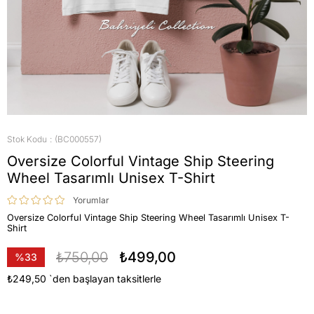
Stok Kodu
(BC000557)
Oversize Colorful Vintage Ship Steering
Wheel Tasarımlı Unisex T-Shirt
Yorumlar
Oversize Colorful Vintage Ship Steering Wheel Tasarımlı Unisex T-
Shirt
₺750,00
₺499,00
%
33
İndirim
₺249,50
`den başlayan taksitlerle