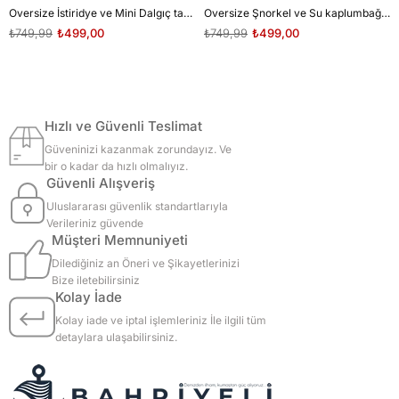
Oversize İstiridye ve Mini Dalgıç tasarım unisex T-shirt
Oversize Şnorkel ve Su kaplumbağası tasarım unisex T-shirt
₺749,99
₺499,00
₺749,99
₺499,00
Hızlı ve Güvenli Teslimat
Güveninizi kazanmak zorundayız. Ve
bir o kadar da hızlı olmalıyız.
Güvenli Alışveriş
Uluslararası güvenlik standartlarıyla
Verileriniz güvende
Müşteri Memnuniyeti
Dilediğiniz an Öneri ve Şikayetlerinizi
Bize iletebilirsiniz
Kolay İade
Kolay iade ve iptal işlemleriniz İle ilgili tüm
detaylara ulaşabilirsiniz.