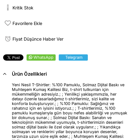
Kritik Stok
Favorilere Ekle
Fiyat Düşünce Haber Ver
WhatsApp
Telegram
Ürün Özellikleri
Yeni Nesil T-Shirtler: %100 Pamuklu, Solmaz Dijital Baskı ve
Muhteşem Kumaş Kalitesi Biz, t-shirt tutkunları için
mükemmelliğin adresiyiz.; ; Yenilikçi yaklaşımımızla, her
detayı özenle tasarladığımız t-shirtlerimiz, sizi kalite ve
konforla buluşturuyor.; ; %100 Pamuklu: Sağlığınız ve
rahatınız için en iyisini istiyoruz.; ; T-shirtlerimiz, %100
pamuklu kumaşlarıyla gün boyu nefes alabilirliği ve yumuşak
bir dokunuş sunar.; ; Solmaz Dijital Baskı: Sanatın ve
teknolojinin mükemmel uyumuyla, t-shirtlerimizin desenleri
solmaz dijital baskı ile özel olarak uygulanır.; ; Yıkandıkça
solmayan ve renklerini yıllar boyunca koruyan desenler,
tarzınıza uzun süre eşlik eder.; ; Muhteşem Kumaş Kalitesi: