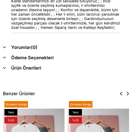
Kalite standartlarımızı en üst seviyede tutuyoruz.; ; İnce
işçilik ve özenle seçilmiş kumaşlarımız, t-shirtlerimizi
sıradanın ötesine taşıyor.; ; Konfor ve dayanıklılık, bizim için
her zaman önceliklidir.; ; Her t-shirt, sizin tarzınızı yansıtmak
için özenle seçilmiş desenlerle birleşir.; ; Gardırobunuzun
vazgeçilmez parçası olacak t-shirtlerimizle, her gün kendinizi
özel hissedin.; ; Hemen Sipariş Verin ve Kaliteyi Keşfedin!;
Yorumlar
(0)
Ödeme Seçenekleri
Ürün Önerileri
Benzer Ürünler
Ücretsiz Kargo
Ücretsiz Kargo
Yeni
Yeni
Ürün
Ürün
%33
%33