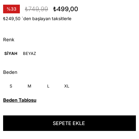
₺749,99
₺499,00
%
33
İndirim
₺249,50
`den başlayan taksitlerle
Renk
SİYAH
BEYAZ
Beden
S
M
L
XL
Beden Tablosu