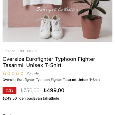
Stok Kodu
(BC000631)
Oversize Eurofighter Typhoon Fighter
Tasarımlı Unisex T-Shirt
Yorumlar
Oversize Eurofighter Typhoon Fighter Tasarımlı Unisex T-Shirt
₺750,00
₺499,00
%
33
İndirim
₺249,50
`den başlayan taksitlerle