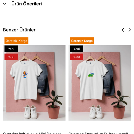
Ürün Önerileri
Benzer Ürünler
Ücretsiz Kargo
Ücretsiz Kargo
Yeni
Yeni
Ürün
Ürün
%33
%33
Oversize İstiridye ve Mini Dalgıç tasarım unisex T-shirt
Oversize Şnorkel ve Su kaplumbağası tasarım unisex T-shirt