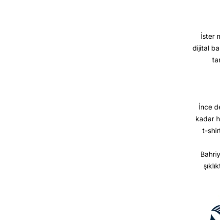
İster 
dijital b
ta
İnce d
kadar h
t-shir
Bahriy
şıklı