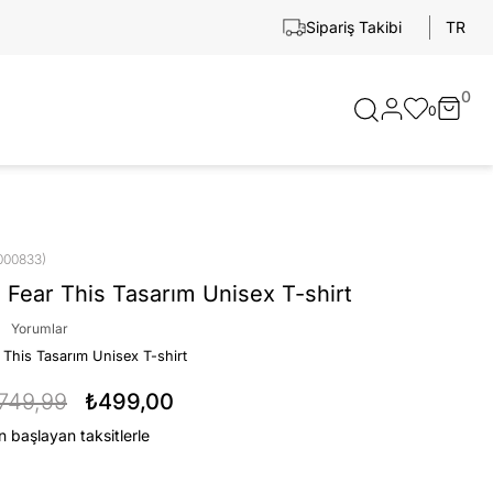
TR
Sipariş Takibi
0
0
000833)
 Fear This Tasarım Unisex T-shirt
Yorumlar
 This Tasarım Unisex T-shirt
749,99
₺499,00
n başlayan taksitlerle