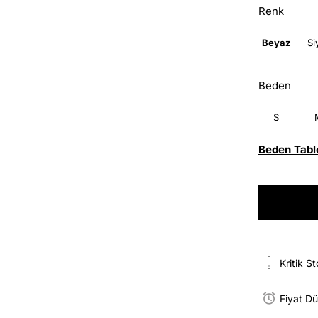
Renk
Beyaz
Si
Beden
S
Beden Tabl
Kritik S
Fiyat D