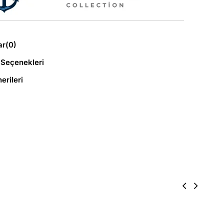
ar
(0)
Seçenekleri
erileri