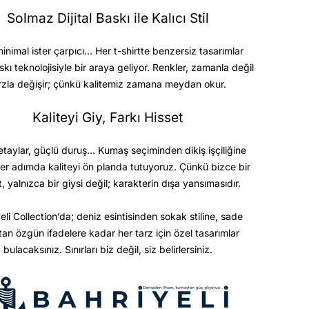
Solmaz Dijital Baskı ile Kalıcı Stil
minimal ister çarpıcı… Her t-shirtte benzersiz tasarımlar
askı teknolojisiyle bir araya geliyor. Renkler, zamanla değil
rzla değişir; çünkü kalitemiz zamana meydan okur.
Kaliteyi Giy, Farkı Hisset
etaylar, güçlü duruş… Kumaş seçiminden dikiş işçiliğine
er adımda kaliteyi ön planda tutuyoruz. Çünkü bizce bir
t, yalnızca bir giysi değil; karakterin dışa yansımasıdır.
eli Collection’da; deniz esintisinden sokak stiline, sade
ktan özgün ifadelere kadar her tarz için özel tasarımlar
bulacaksınız. Sınırları biz değil, siz belirlersiniz.