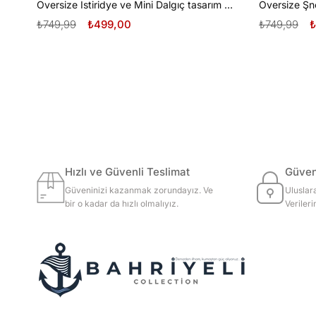
Oversize İstiridye ve Mini Dalgıç tasarım unisex T-shirt
₺749,99
₺499,00
₺749,99
₺
Hızlı ve Güvenli Teslimat
Güvenl
Güveninizi kazanmak zorundayız. Ve
Uluslar
bir o kadar da hızlı olmalıyız.
Veriler