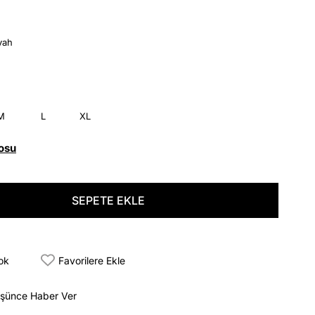
yah
M
L
XL
osu
tok
Favorilere Ekle
üşünce Haber Ver