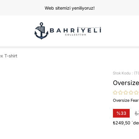
Web sitemizi yeniliyoruz!
x T-shirt
Stok Kodu
(T
Oversize
Oversize Fear
₺
%
33
İndirim
₺249,50
`de