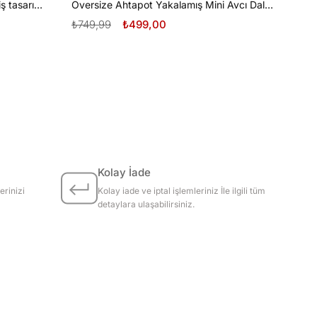
Oversize Tüplü Dalış ve Beyaz Diş tasarım unisex T-shirt
Oversize Ahtapot Yakalamış Mini Avcı Dalgıç Tasarım unisex T-shirt
₺749,99
₺499,00
Kolay İade
erinizi
Kolay iade ve iptal işlemleriniz İle ilgili tüm
detaylara ulaşabilirsiniz.