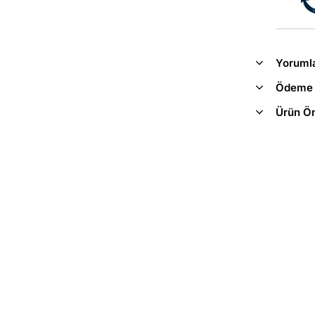
Yoruml
Ödeme 
Ürün Ön