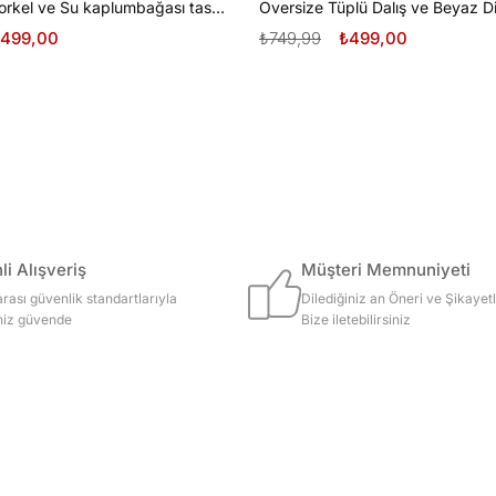
Oversize Şnorkel ve Su kaplumbağası tasarım unisex T-shirt
499,00
₺749,99
₺499,00
i Alışveriş
Müşteri Memnuniyeti
arası güvenlik standartlarıyla
Dilediğiniz an Öneri ve Şikayetl
iniz güvende
Bize iletebilirsiniz