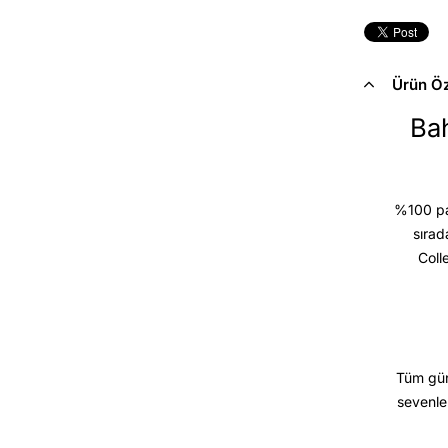
Ürün Öze
Bah
%100 pam
sırad
Coll
Tüm gün
sevenle