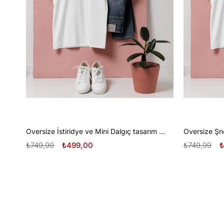
Oversize İstiridye ve Mini Dalgıç tasarım unisex T-shirt
₺749,99
₺499,00
₺749,99
₺