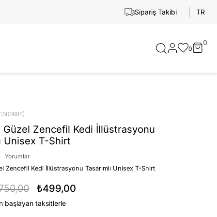
TR
Sipariş Takibi
0
0
C000685)
 Güzel Zencefil Kedi İllüstrasyonu
ı Unisex T-Shirt
Yorumlar
l Zencefil Kedi İllüstrasyonu Tasarımlı Unisex T-Shirt
750,00
₺499,00
n başlayan taksitlerle