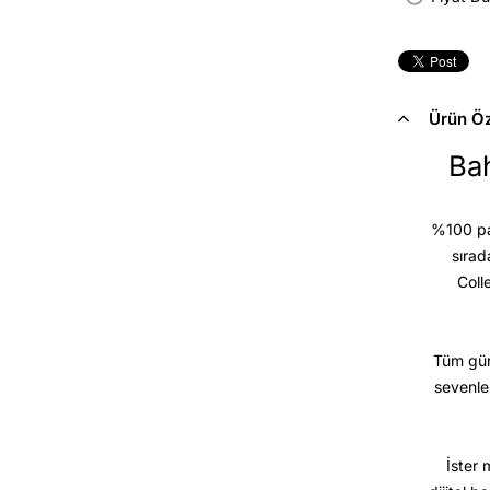
Ürün Öze
Bah
%100 pam
sırad
Coll
Tüm gün
sevenle
İster 