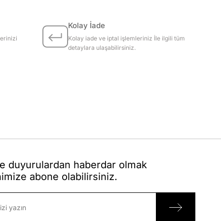
Kolay İade
erinizi
Kolay iade ve iptal işlemleriniz İle ilgili tüm
detaylara ulaşabilirsiniz.
 duyurulardan haberdar olmak
nimize abone olabilirsiniz.