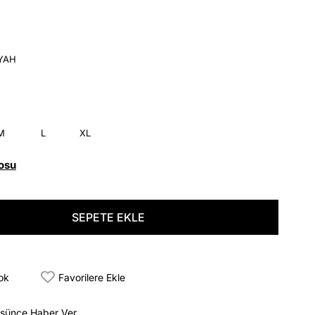
İYAH
M
L
XL
osu
tok
Favorilere Ekle
üşünce Haber Ver