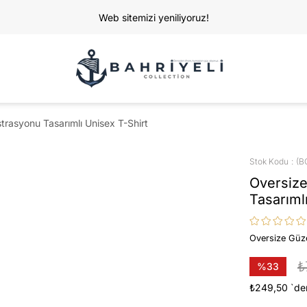
Web sitemizi yeniliyoruz!
strasyonu Tasarımlı Unisex T-Shirt
Stok Kodu
(B
Oversize
Tasarıml
Oversize Güze
₺
%
33
İndirim
₺249,50
`de