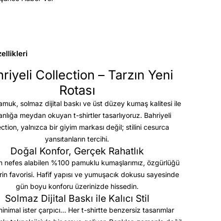
llikleri
riyeli Collection – Tarzın Yeni
Rotası
uk, solmaz dijital baskı ve üst düzey kumaş kalitesi
ile
anlığa meydan okuyan t-shirtler tasarlıyoruz. Bahriyeli
ection, yalnızca bir giyim markası değil; stilini cesurca
yansıtanların tercihi.
Doğal Konfor, Gerçek Rahatlık
 nefes alabilen %100 pamuklu kumaşlarımız, özgürlüğü
rin favorisi. Hafif yapısı ve yumuşacık dokusu sayesinde
gün boyu konforu üzerinizde hissedin.
Solmaz Dijital Baskı ile Kalıcı Stil
minimal ister çarpıcı… Her t-shirtte benzersiz tasarımlar