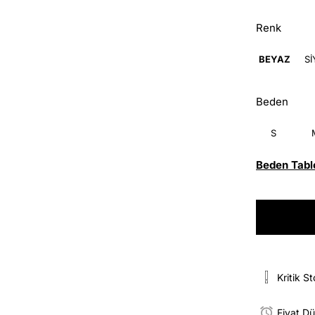
Renk
BEYAZ
S
Beden
S
Beden Tabl
Kritik S
Fiyat D