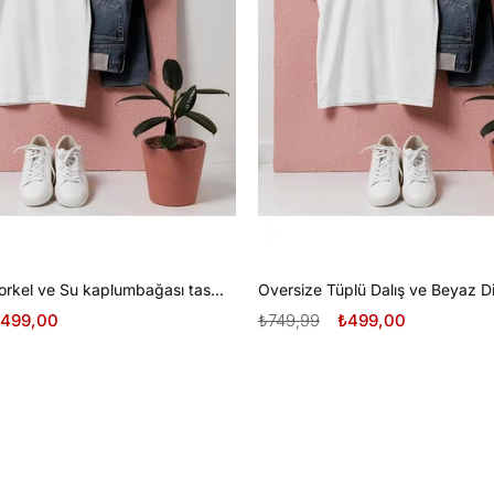
Oversize Şnorkel ve Su kaplumbağası tasarım unisex T-shirt
499,00
₺749,99
₺499,00