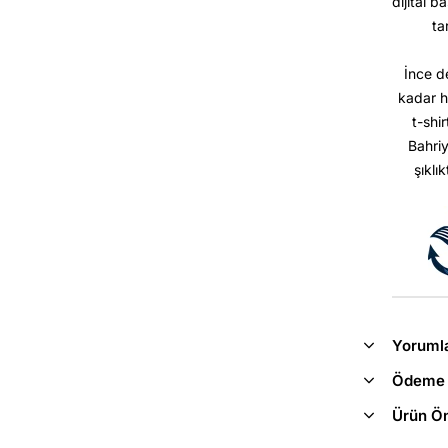
dijital b
ta
İnce d
kadar h
t-shir
Bahriy
şıklı
Yoruml
Ödeme 
Ürün Ön