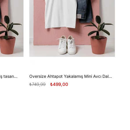
Oversize Tüplü Dalış ve Beyaz Diş tasarım unisex T-shirt
Oversize Ahtapot Yakalamış Mini Avcı Dalgıç Tasarım unisex T-shirt
₺749,99
₺499,00