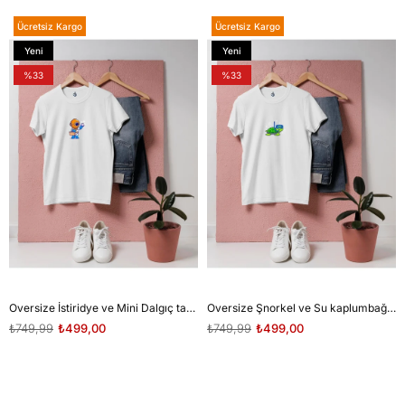
Ücretsiz Kargo
Ücretsiz Kargo
Yeni
Yeni
Ürün
Ürün
%33
%33
Oversize İstiridye ve Mini Dalgıç tasarım unisex T-shirt
Oversize Şnorkel ve Su kaplumbağası tasarım unisex T-shirt
₺749,99
₺499,00
₺749,99
₺499,00