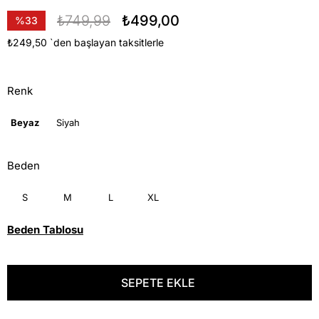
₺749,99
₺499,00
%
33
İndirim
₺249,50
`den başlayan taksitlerle
Renk
Beyaz
Siyah
Beden
S
M
L
XL
Beden Tablosu