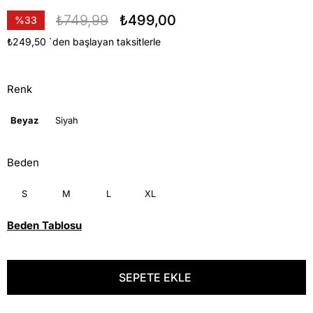
₺749,99
₺499,00
%
33
İndirim
₺249,50
`den başlayan taksitlerle
Renk
Beyaz
Siyah
Beden
S
M
L
XL
Beden Tablosu