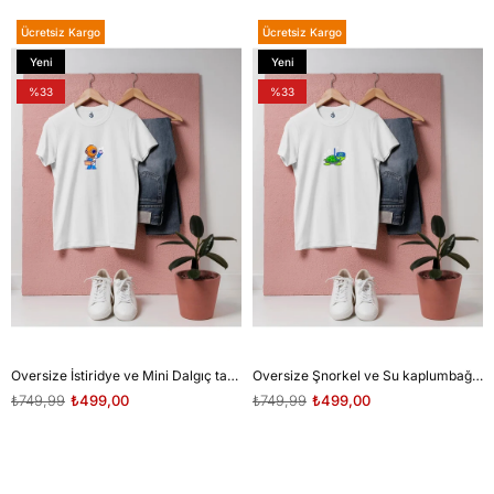
Ücretsiz Kargo
Ücretsiz Kargo
Yeni
Yeni
Ürün
Ürün
%33
%33
Oversize İstiridye ve Mini Dalgıç tasarım unisex T-shirt
Oversize Şnorkel ve Su kaplumbağası tasarım unisex T-shirt
₺749,99
₺499,00
₺749,99
₺499,00