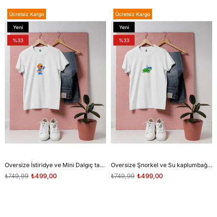
Ücretsiz Kargo
Ücretsiz Kargo
Yeni
Yeni
Ürün
Ürün
%33
%33
Oversize İstiridye ve Mini Dalgıç tasarım unisex T-shirt
Oversize Şnorkel ve Su kaplumbağası tasarım unisex T-shirt
₺749,99
₺499,00
₺749,99
₺499,00