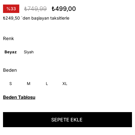
₺749,99
₺499,00
%
33
İndirim
₺249,50
`den başlayan taksitlerle
Renk
Beyaz
Siyah
Beden
S
M
L
XL
Beden Tablosu