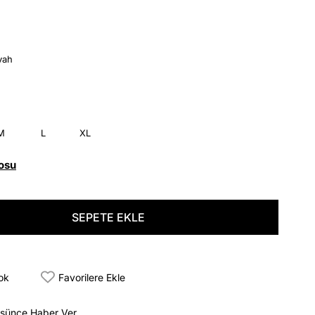
yah
M
L
XL
osu
tok
Favorilere Ekle
üşünce Haber Ver