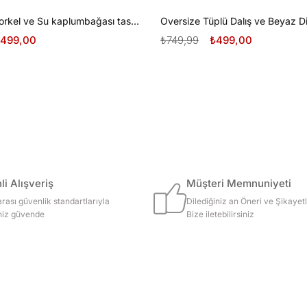
Oversize Şnorkel ve Su kaplumbağası tasarım unisex T-shirt
499,00
₺749,99
₺499,00
i Alışveriş
Müşteri Memnuniyeti
arası güvenlik standartlarıyla
Dilediğiniz an Öneri ve Şikayetl
iniz güvende
Bize iletebilirsiniz