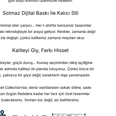
gün boyu konforu üzerinizde hissedin.
Solmaz Dijital Baskı ile Kalıcı Stil
minimal ister çarpıcı… Her t-shirtte benzersiz tasarımlar
askı teknolojisiyle bir araya geliyor. Renkler, zamanla değil
rzla değişir; çünkü kalitemiz zamana meydan okur.
Kaliteyi Giy, Farkı Hisset
etaylar, güçlü duruş… Kumaş seçiminden dikiş işçiliğine
er adımda kaliteyi ön planda tutuyoruz. Çünkü bizce bir
t, yalnızca bir giysi değil; karakterin dışa yansımasıdır.
eli Collection’da; deniz esintisinden sokak stiline, sade
ktan özgün ifadelere kadar her tarz için özel tasarımlar
bulacaksınız. Sınırları biz değil, siz belirlersiniz.