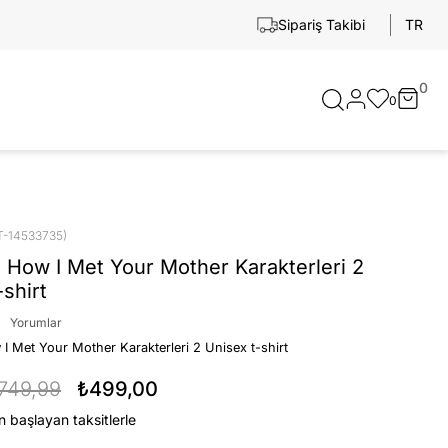
TR
Sipariş Takibi
0
0
T-14533735)
 How I Met Your Mother Karakterleri 2
-shirt
Yorumlar
I Met Your Mother Karakterleri 2 Unisex t-shirt
749,99
₺499,00
n başlayan taksitlerle