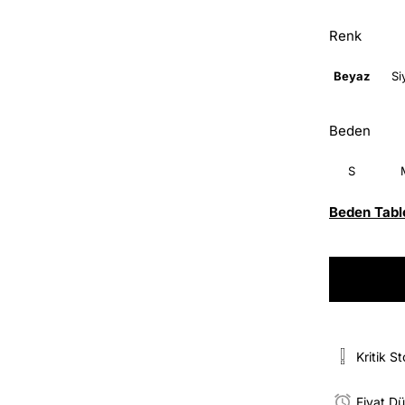
Renk
Beyaz
Si
Beden
S
Beden Tabl
Kritik S
Fiyat D