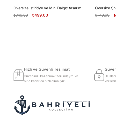
Oversize İstiridye ve Mini Dalgıç tasarım unisex T-shirt
₺749,99
₺499,00
₺749,99
₺
Hızlı ve Güvenli Teslimat
Güvenl
Güveninizi kazanmak zorundayız. Ve
Uluslar
bir o kadar da hızlı olmalıyız.
Veriler