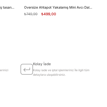
Oversize Tüplü Dalış ve Beyaz Diş tasarım unisex T-shirt
Oversize Ahtapot Yakalamış Mini Avcı Dalgıç Tasarım unisex T-shirt
₺749,99
₺499,00
Kolay İade
erinizi
Kolay iade ve iptal işlemleriniz İle ilgili tüm
detaylara ulaşabilirsiniz.