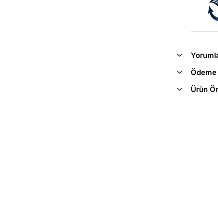
Yoruml
Ödeme 
Ürün Ön