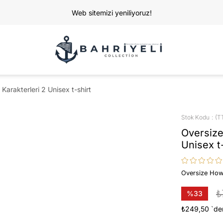
Web sitemizi yeniliyoruz!
arakterleri 2 Unisex t-shirt
Stok Kodu
(T
Oversize
Unisex t
Oversize How 
₺
%
33
İndirim
₺249,50
`de