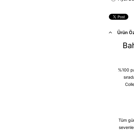
Ürün Öze
Bah
%100 pam
sırad
Coll
Tüm gün
sevenle