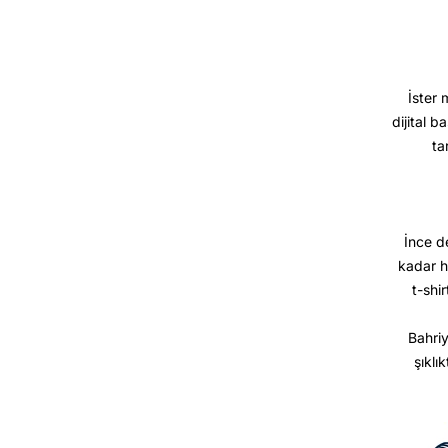
İster 
dijital b
ta
İnce d
kadar h
t-shir
Bahriy
şıklı