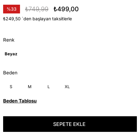
₺749,99
₺499,00
%
33
İndirim
₺249,50
`den başlayan taksitlerle
Renk
Beyaz
Beden
S
M
L
XL
Beden Tablosu