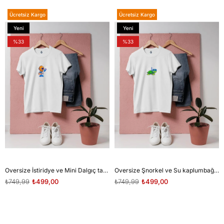
Ücretsiz Kargo
Ücretsiz Kargo
Yeni
Yeni
Ürün
Ürün
%33
%33
Oversize İstiridye ve Mini Dalgıç tasarım unisex T-shirt
Oversize Şnorkel ve Su kaplumbağası tasarım unisex T-shirt
₺749,99
₺499,00
₺749,99
₺499,00