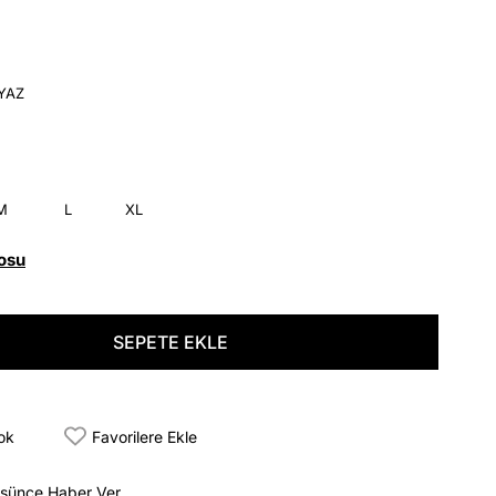
YAZ
M
L
XL
osu
tok
Favorilere Ekle
üşünce Haber Ver