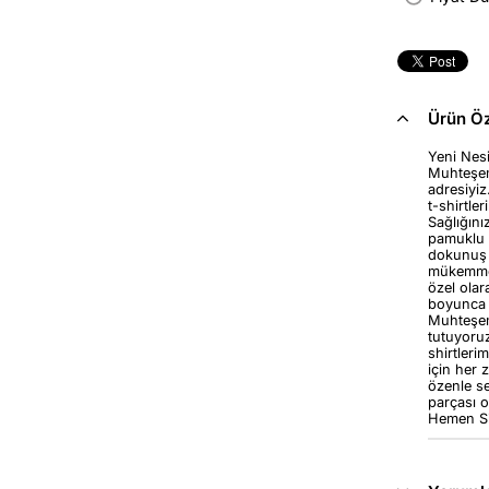
Ürün Öze
Yeni Nesi
Muhteşem 
adresiyiz
t-shirtle
Sağlığınız
pamuklu k
dokunuş s
mükemmel 
özel olar
boyunca k
Muhteşem 
tutuyoruz
shirtleri
için her z
özenle se
parçası o
Hemen Sip