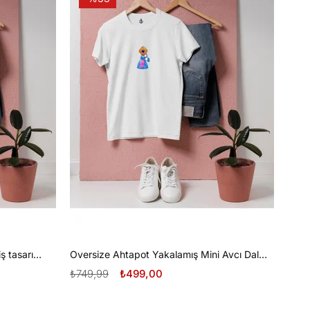
Oversize Tüplü Dalış ve Beyaz Diş tasarım unisex T-shirt
Oversize Ahtapot Yakalamış Mini Avcı Dalgıç Tasarım unisex T-shirt
₺749,99
₺499,00