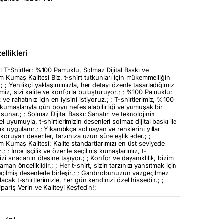
llikleri
l T-Shirtler: %100 Pamuklu, Solmaz Dijital Baskı ve
Kumaş Kalitesi Biz, t-shirt tutkunları için mükemmelliğin
.; ; Yenilikçi yaklaşımımızla, her detayı özenle tasarladığımız
rimiz, sizi kalite ve konforla buluşturuyor.; ; %100 Pamuklu:
 ve rahatınız için en iyisini istiyoruz.; ; T-shirtlerimiz, %100
umaşlarıyla gün boyu nefes alabilirliği ve yumuşak bir
unar.; ; Solmaz Dijital Baskı: Sanatın ve teknolojinin
uyumuyla, t-shirtlerimizin desenleri solmaz dijital baskı ile
ak uygulanır.; ; Yıkandıkça solmayan ve renklerini yıllar
oruyan desenler, tarzınıza uzun süre eşlik eder.; ;
Kumaş Kalitesi: Kalite standartlarımızı en üst seviyede
.; ; İnce işçilik ve özenle seçilmiş kumaşlarımız, t-
mizi sıradanın ötesine taşıyor.; ; Konfor ve dayanıklılık, bizim
aman önceliklidir.; ; Her t-shirt, sizin tarzınızı yansıtmak için
çilmiş desenlerle birleşir.; ; Gardırobunuzun vazgeçilmez
lacak t-shirtlerimizle, her gün kendinizi özel hissedin.; ;
ariş Verin ve Kaliteyi Keşfedin!;