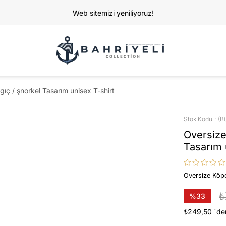
Web sitemizi yeniliyoruz!
gıç / şnorkel Tasarım unisex T-shirt
Stok Kodu
(B
Oversize
Tasarım 
Oversize Köpe
₺
%
33
İndirim
₺249,50
`de