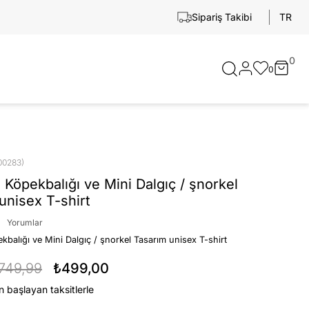
TR
Sipariş Takibi
0
0
00283)
 Köpekbalığı ve Mini Dalgıç / şnorkel
unisex T-shirt
Yorumlar
kbalığı ve Mini Dalgıç / şnorkel Tasarım unisex T-shirt
749,99
₺499,00
n başlayan taksitlerle