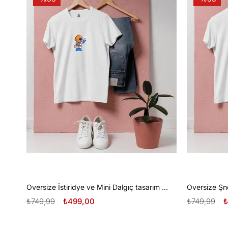
Oversize İstiridye ve Mini Dalgıç tasarım unisex T-shirt
₺749,99
₺499,00
₺749,99
₺