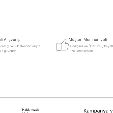
i Alışveriş
Müşteri Memnuniyeti
arası güvenlik standartlarıyla
Dilediğiniz an Öneri ve Şikayetl
iniz güvende
Bize iletebilirsiniz
Hakkımızda
Kampanya ve