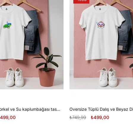
Oversize Şnorkel ve Su kaplumbağası tasarım unisex T-shirt
499,00
₺749,99
₺499,00