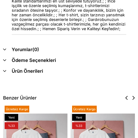
Kalite standartlarımızı en üst seviyede tutuyoruz.; ; İnce
işçilik ve özenle seçilmiş kumaşlarımız, t-shirtlerimizi
sıradanın ötesine taşıyor.; ; Konfor ve dayanıklılık, bizim için
her zaman önceliklidir.; ; Her t-shirt, sizin tarzınızı yansıtmak
için özenle seçilmiş desenlerle birleşir.; ; Gardırobunuzun
vazgeçilmez parçası olacak t-shirtlerimizle, her gün kendinizi
özel hissedin.; ; Hemen Sipariş Verin ve Kaliteyi Keşfedin!;
Yorumlar
(0)
Ödeme Seçenekleri
Ürün Önerileri
Benzer Ürünler
Ücretsiz Kargo
Ücretsiz Kargo
Yeni
Yeni
Ürün
Ürün
%33
%33