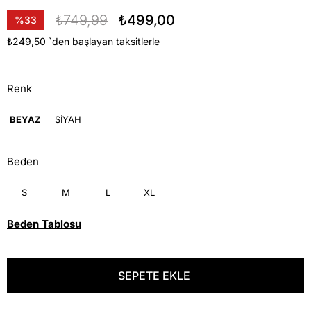
₺749,99
₺499,00
%
33
İndirim
₺249,50
`den başlayan taksitlerle
Renk
BEYAZ
SİYAH
Beden
S
M
L
XL
Beden Tablosu