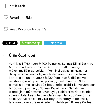
Kritik Stok
Favorilere Ekle
Fiyat Düşünce Haber Ver
WhatsApp
Telegram
Ürün Özellikleri
Yeni Nesil T-Shirtler: %100 Pamuklu, Solmaz Dijital Baskı ve
Muhteşem Kumaş Kalitesi Biz, t-shirt tutkunları için
mükemmelliğin adresiyiz.; ; Yenilikçi yaklaşımımızla, her
detayı özenle tasarladığımız t-shirtlerimiz, sizi kalite ve
konforla buluşturuyor.; ; %100 Pamuklu: Sağlığınız ve
rahatınız için en iyisini istiyoruz.; ; T-shirtlerimiz, %100
pamuklu kumaşlarıyla gün boyu nefes alabilirliği ve yumuşak
bir dokunuş sunar.; ; Solmaz Dijital Baskı: Sanatın ve
teknolojinin mükemmel uyumuyla, t-shirtlerimizin desenleri
solmaz dijital baskı ile özel olarak uygulanır.; ; Yıkandıkça
solmayan ve renklerini yıllar boyunca koruyan desenler,
tarzınıza uzun süre eşlik eder.; ; Muhteşem Kumaş Kalitesi: