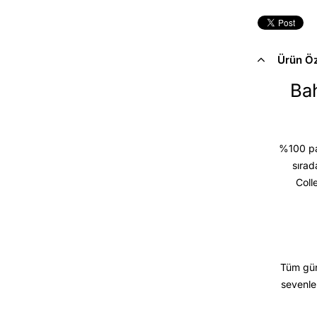
Ürün Öze
Bah
%100 pam
sırad
Coll
Tüm gün
sevenle