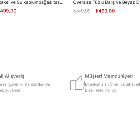
Oversize Şnorkel ve Su kaplumbağası tasarım unisex T-shirt
499,00
₺749,99
₺499,00
i Alışveriş
Müşteri Memnuniyeti
arası güvenlik standartlarıyla
Dilediğiniz an Öneri ve Şikayetl
iniz güvende
Bize iletebilirsiniz