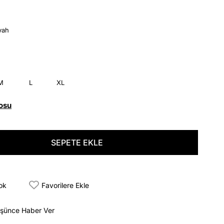
yah
M
L
XL
osu
tok
Favorilere Ekle
üşünce Haber Ver