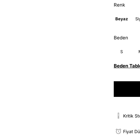
Renk
Beyaz
Si
Beden
S
Beden Tabl
Kritik S
Fiyat D