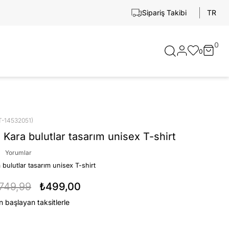
TR
Sipariş Takibi
0
0
T-14532051)
 Kara bulutlar tasarım unisex T-shirt
Yorumlar
 bulutlar tasarım unisex T-shirt
749,99
₺499,00
n başlayan taksitlerle