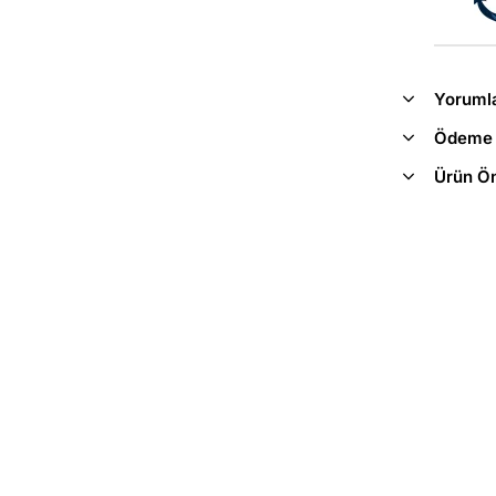
Yoruml
Ödeme 
Ürün Ön