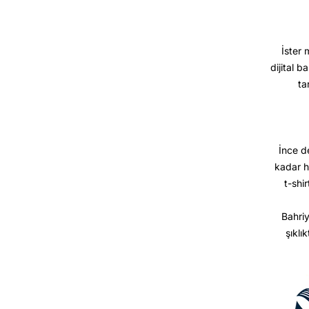
İster 
dijital b
ta
İnce d
kadar h
t-shir
Bahriy
şıklı