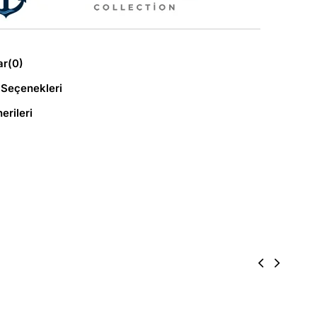
ar
(0)
Seçenekleri
erileri