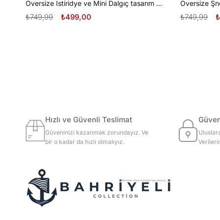
Oversize İstiridye ve Mini Dalgıç tasarım unisex T-shirt
₺749,99
₺499,00
₺749,99
₺
Hızlı ve Güvenli Teslimat
Güvenl
Güveninizi kazanmak zorundayız. Ve
Uluslar
bir o kadar da hızlı olmalıyız.
Veriler