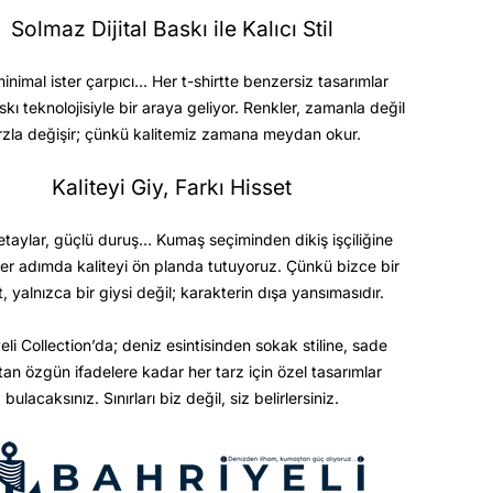
Solmaz Dijital Baskı ile Kalıcı Stil
minimal ister çarpıcı… Her t-shirtte benzersiz tasarımlar
askı teknolojisiyle bir araya geliyor. Renkler, zamanla değil
rzla değişir; çünkü kalitemiz zamana meydan okur.
Kaliteyi Giy, Farkı Hisset
etaylar, güçlü duruş… Kumaş seçiminden dikiş işçiliğine
er adımda kaliteyi ön planda tutuyoruz. Çünkü bizce bir
t, yalnızca bir giysi değil; karakterin dışa yansımasıdır.
eli Collection’da; deniz esintisinden sokak stiline, sade
ktan özgün ifadelere kadar her tarz için özel tasarımlar
bulacaksınız. Sınırları biz değil, siz belirlersiniz.