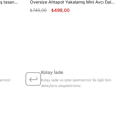
Oversize Tüplü Dalış ve Beyaz Diş tasarım unisex T-shirt
Oversize Ahtapot Yakalamış Mini Avcı Dalgıç Tasarım unisex T-shirt
₺749,99
₺499,00
Kolay İade
erinizi
Kolay iade ve iptal işlemleriniz İle ilgili tüm
detaylara ulaşabilirsiniz.