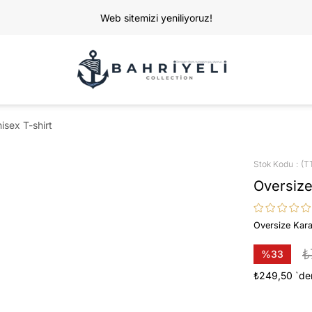
Web sitemizi yeniliyoruz!
isex T-shirt
Stok Kodu
(T
Oversize
Oversize Kara
₺
%
33
İndirim
₺249,50
`de