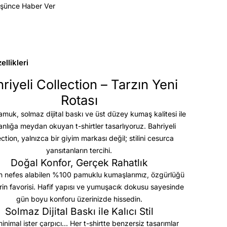
üşünce Haber Ver
llikleri
riyeli Collection – Tarzın Yeni
Rotası
uk, solmaz dijital baskı ve üst düzey kumaş kalitesi
ile
anlığa meydan okuyan t-shirtler tasarlıyoruz. Bahriyeli
ection, yalnızca bir giyim markası değil; stilini cesurca
yansıtanların tercihi.
Doğal Konfor, Gerçek Rahatlık
 nefes alabilen %100 pamuklu kumaşlarımız, özgürlüğü
rin favorisi. Hafif yapısı ve yumuşacık dokusu sayesinde
gün boyu konforu üzerinizde hissedin.
Solmaz Dijital Baskı ile Kalıcı Stil
minimal ister çarpıcı… Her t-shirtte benzersiz tasarımlar