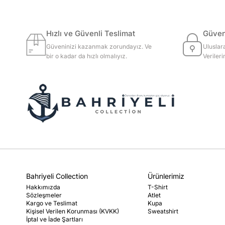
Hızlı ve Güvenli Teslimat
Güvenl
Güveninizi kazanmak zorundayız. Ve
Uluslar
bir o kadar da hızlı olmalıyız.
Veriler
Bahriyeli Collection
Ürünlerimiz
Hakkımızda
T-Shirt
Sözleşmeler
Atlet
Kargo ve Teslimat
Kupa
Kişisel Verilen Korunması (KVKK)
Sweatshirt
İptal ve İade Şartları