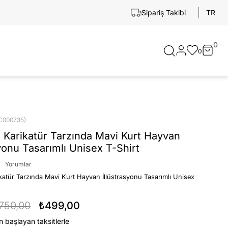
TR
Sipariş Takibi
0
0
C000735)
 Karikatür Tarzında Mavi Kurt Hayvan
syonu Tasarımlı Unisex T-Shirt
Yorumlar
katür Tarzında Mavi Kurt Hayvan İllüstrasyonu Tasarımlı Unisex
750,00
₺499,00
n başlayan taksitlerle