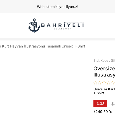
Web sitemizi yeniliyoruz!
 Kurt Hayvan İllüstrasyonu Tasarımlı Unisex T-Shirt
Stok Kodu
(B
Oversize
İllüstra
Oversize Kari
T-Shirt
₺
%
33
İndirim
₺249,50
`de