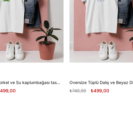
Oversize Şnorkel ve Su kaplumbağası tasarım unisex T-shirt
499,00
₺749,99
₺499,00