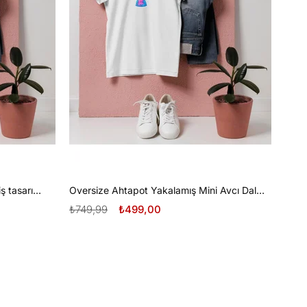
Oversize Tüplü Dalış ve Beyaz Diş tasarım unisex T-shirt
Oversize Ahtapot Yakalamış Mini Avcı Dalgıç Tasarım unisex T-shirt
₺749,99
₺499,00