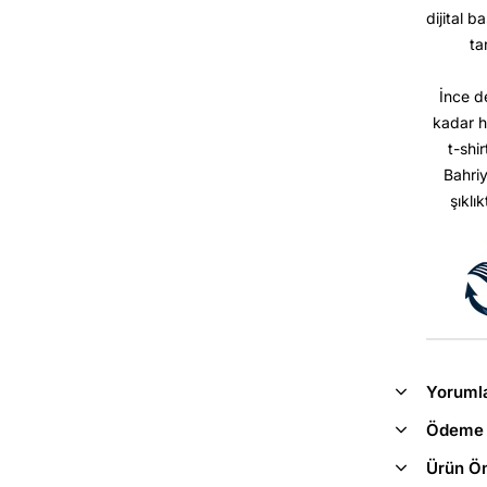
dijital b
ta
İnce d
kadar h
t-shir
Bahriy
şıklı
Yoruml
Ödeme 
Ürün Ön