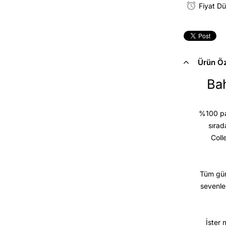
Fiyat D
Ürün Öze
Bah
%100 pam
sırad
Coll
Tüm gün
sevenle
İster 