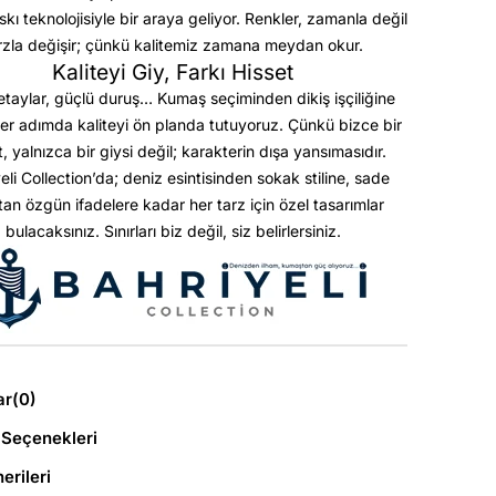
askı teknolojisiyle bir araya geliyor. Renkler, zamanla değil
rzla değişir; çünkü kalitemiz zamana meydan okur.
Kaliteyi Giy, Farkı Hisset
etaylar, güçlü duruş… Kumaş seçiminden dikiş işçiliğine
er adımda kaliteyi ön planda tutuyoruz. Çünkü bizce bir
t, yalnızca bir giysi değil; karakterin dışa yansımasıdır.
eli Collection’da; deniz esintisinden sokak stiline, sade
ktan özgün ifadelere kadar her tarz için özel tasarımlar
bulacaksınız. Sınırları biz değil, siz belirlersiniz.
ar
(0)
Seçenekleri
erileri