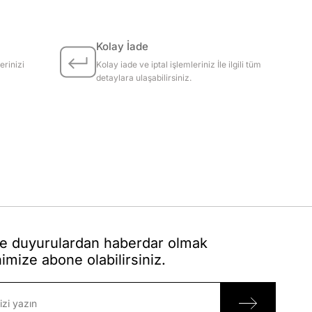
Kolay İade
erinizi
Kolay iade ve iptal işlemleriniz İle ilgili tüm
detaylara ulaşabilirsiniz.
 duyurulardan haberdar olmak
nimize abone olabilirsiniz.