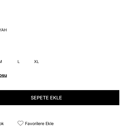
İYAH
M
L
XL
osu
tok
Favorilere Ekle