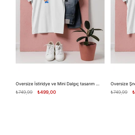
Oversize İstiridye ve Mini Dalgıç tasarım unisex T-shirt
₺749,99
₺499,00
₺749,99
₺