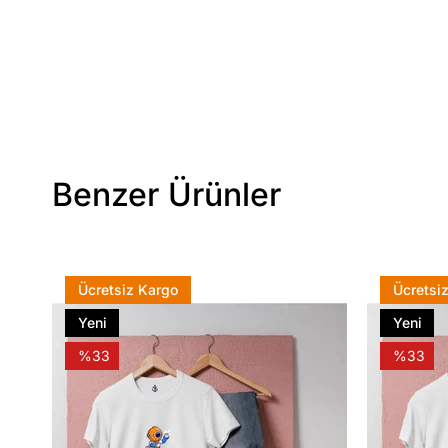
Benzer Ürünler
Ücretsiz Kargo
Ücretsi
Yeni
Yeni
Ürün
Ürün
%33
%33