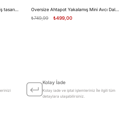
Oversize Tüplü Dalış ve Beyaz Diş tasarım unisex T-shirt
Oversize Ahtapot Yakalamış Mini Avcı Dalgıç Tasarım unisex T-shirt
₺749,99
₺499,00
Kolay İade
erinizi
Kolay iade ve iptal işlemleriniz İle ilgili tüm
detaylara ulaşabilirsiniz.