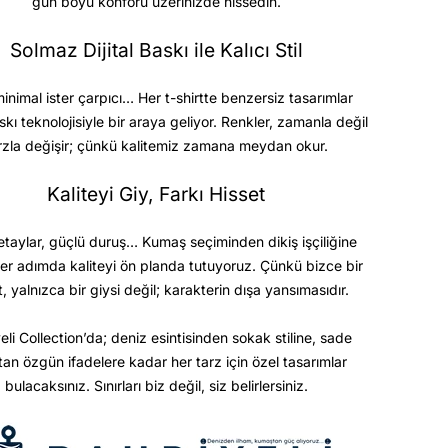
gün boyu konforu üzerinizde hissedin.
Solmaz Dijital Baskı ile Kalıcı Stil
minimal ister çarpıcı… Her t-shirtte benzersiz tasarımlar
askı teknolojisiyle bir araya geliyor. Renkler, zamanla değil
rzla değişir; çünkü kalitemiz zamana meydan okur.
Kaliteyi Giy, Farkı Hisset
etaylar, güçlü duruş… Kumaş seçiminden dikiş işçiliğine
er adımda kaliteyi ön planda tutuyoruz. Çünkü bizce bir
t, yalnızca bir giysi değil; karakterin dışa yansımasıdır.
eli Collection’da; deniz esintisinden sokak stiline, sade
ktan özgün ifadelere kadar her tarz için özel tasarımlar
bulacaksınız. Sınırları biz değil, siz belirlersiniz.