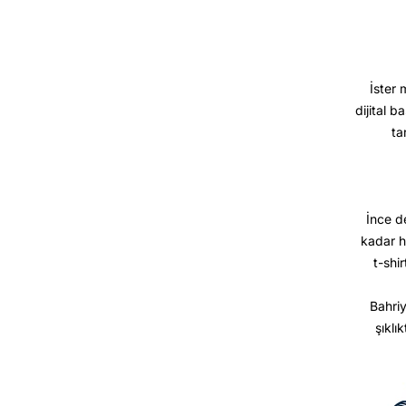
İster 
dijital b
ta
İnce d
kadar h
t-shir
Bahriy
şıklı