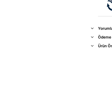
Yoruml
Ödeme 
Ürün Ön