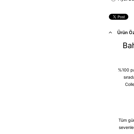
Ürün Öze
Bah
%100 pam
sırad
Coll
Tüm gün
sevenle