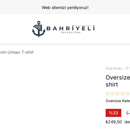
Web sitemizi yeniliyoruz!
rım Unisex T-shirt
Stok Kodu
(T
Oversize
shirt
Oversize Kele
₺
%
33
İndirim
₺249,50
`de