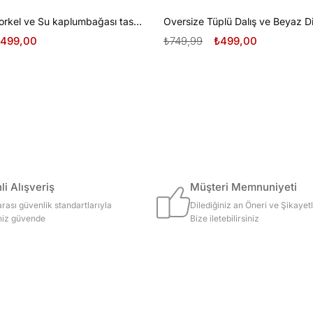
Oversize Şnorkel ve Su kaplumbağası tasarım unisex T-shirt
499,00
₺749,99
₺499,00
i Alışveriş
Müşteri Memnuniyeti
arası güvenlik standartlarıyla
Dilediğiniz an Öneri ve Şikayetl
iniz güvende
Bize iletebilirsiniz