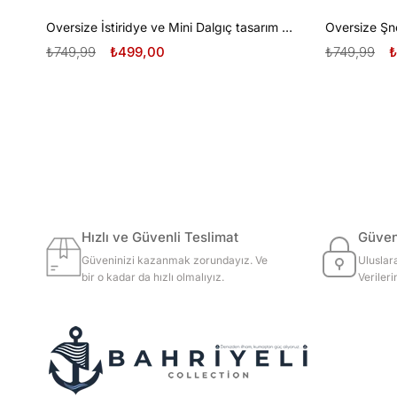
Oversize İstiridye ve Mini Dalgıç tasarım unisex T-shirt
₺749,99
₺499,00
₺749,99
₺
Hızlı ve Güvenli Teslimat
Güvenl
Güveninizi kazanmak zorundayız. Ve
Uluslar
bir o kadar da hızlı olmalıyız.
Veriler