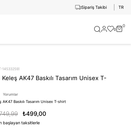
TR
Sipariş Takibi
0
0
T-14533259)
 Keleş AK47 Baskılı Tasarım Unisex T-
Yorumlar
ş AK47 Baskılı Tasarım Unisex T-shirt
749,99
₺499,00
n başlayan taksitlerle