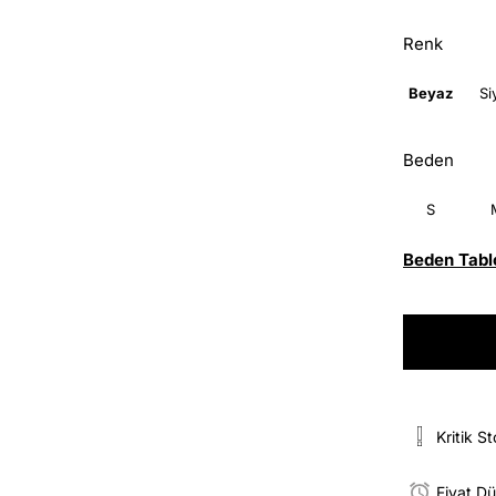
Renk
Beyaz
Si
Beden
S
Beden Tabl
Kritik S
Fiyat D