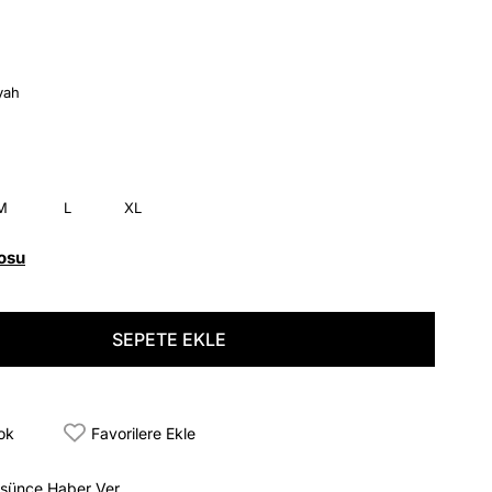
yah
M
L
XL
osu
tok
Favorilere Ekle
üşünce Haber Ver