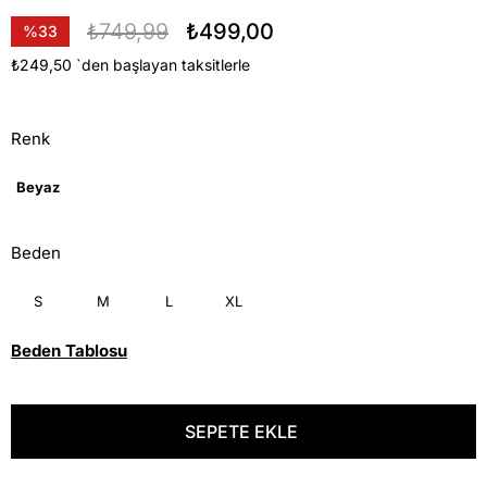
₺749,99
₺499,00
%
33
İndirim
₺249,50
`den başlayan taksitlerle
Renk
Beyaz
Beden
S
M
L
XL
Beden Tablosu