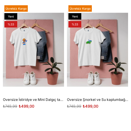
Ücretsiz Kargo
Ücretsiz Kargo
Yeni
Yeni
Ürün
Ürün
%33
%33
Oversize İstiridye ve Mini Dalgıç tasarım unisex T-shirt
Oversize Şnorkel ve Su kaplumbağası tasarım unisex T-shirt
₺749,99
₺499,00
₺749,99
₺499,00