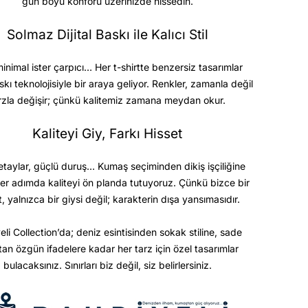
gün boyu konforu üzerinizde hissedin.
Solmaz Dijital Baskı ile Kalıcı Stil
minimal ister çarpıcı… Her t-shirtte benzersiz tasarımlar
askı teknolojisiyle bir araya geliyor. Renkler, zamanla değil
rzla değişir; çünkü kalitemiz zamana meydan okur.
Kaliteyi Giy, Farkı Hisset
etaylar, güçlü duruş… Kumaş seçiminden dikiş işçiliğine
er adımda kaliteyi ön planda tutuyoruz. Çünkü bizce bir
t, yalnızca bir giysi değil; karakterin dışa yansımasıdır.
eli Collection’da; deniz esintisinden sokak stiline, sade
ktan özgün ifadelere kadar her tarz için özel tasarımlar
bulacaksınız. Sınırları biz değil, siz belirlersiniz.