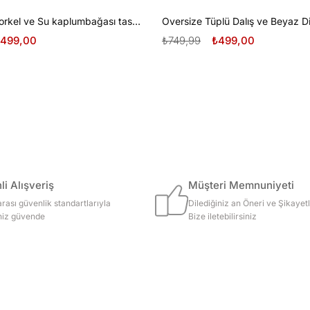
Oversize Şnorkel ve Su kaplumbağası tasarım unisex T-shirt
499,00
₺749,99
₺499,00
i Alışveriş
Müşteri Memnuniyeti
arası güvenlik standartlarıyla
Dilediğiniz an Öneri ve Şikayetl
iniz güvende
Bize iletebilirsiniz