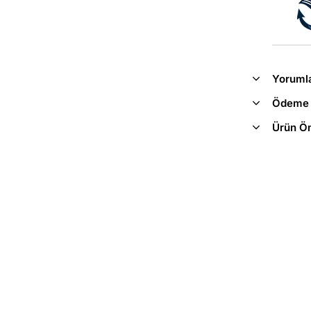
Yoruml
Ödeme 
Ürün Ön