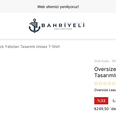
Web sitemizi yeniliyoruz!
Yıldızları Tasarımlı Unisex T-Shirt
Stok Kodu
(B
Oversize
Tasarıml
Oversize Leau
₺
%
33
İndirim
₺249,50
`de