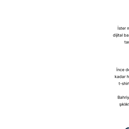
İster 
dijital b
ta
İnce d
kadar h
t-shir
Bahriy
şıklı