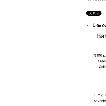
Ürün Öze
Bah
%100 pam
sırad
Coll
Tüm gün
sevenle