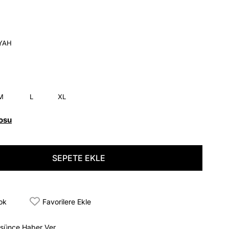
İYAH
M
L
XL
osu
tok
Favorilere Ekle
üşünce Haber Ver