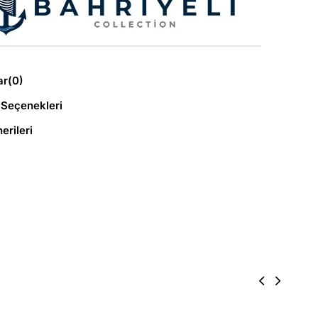
ar
(0)
Seçenekleri
erileri