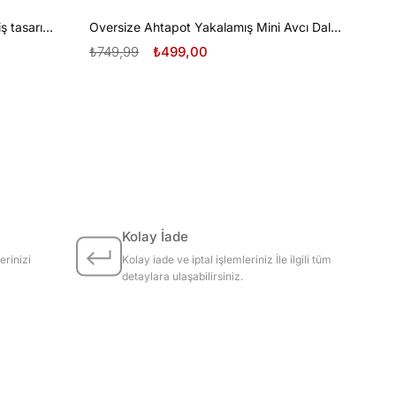
Oversize Tüplü Dalış ve Beyaz Diş tasarım unisex T-shirt
Oversize Ahtapot Yakalamış Mini Avcı Dalgıç Tasarım unisex T-shirt
₺749,99
₺499,00
Kolay İade
erinizi
Kolay iade ve iptal işlemleriniz İle ilgili tüm
detaylara ulaşabilirsiniz.