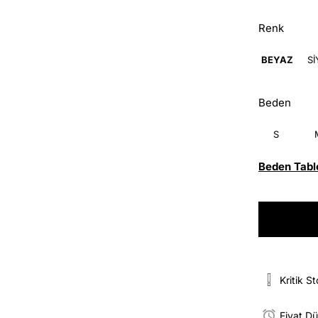
Renk
BEYAZ
S
Beden
S
Beden Tabl
Kritik S
Fiyat D