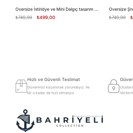
Oversize İstiridye ve Mini Dalgıç tasarım unisex T-shirt
₺749,99
₺499,00
₺749,99
₺
Hızlı ve Güvenli Teslimat
Güvenl
Güveninizi kazanmak zorundayız. Ve
Uluslar
bir o kadar da hızlı olmalıyız.
Veriler