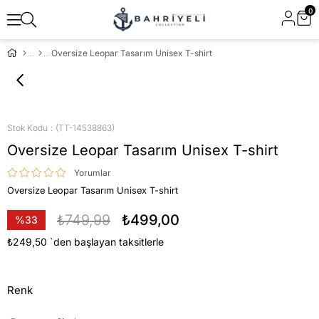
0
Oversize Leopar Tasarım Unisex T-shirt
Stok Kodu
(TT-14538863)
Oversize Leopar Tasarım Unisex T-shirt
Yorumlar
Oversize Leopar Tasarım Unisex T-shirt
₺749,99
₺499,00
%
33
İndirim
₺249,50
`den başlayan taksitlerle
Renk