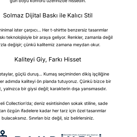
gün boyu konforu üzerinizde hissedin.
Solmaz Dijital Baskı ile Kalıcı Stil
minimal ister çarpıcı… Her t-shirtte benzersiz tasarımlar
askı teknolojisiyle bir araya geliyor. Renkler, zamanla değil
rzla değişir; çünkü kalitemiz zamana meydan okur.
Kaliteyi Giy, Farkı Hisset
etaylar, güçlü duruş… Kumaş seçiminden dikiş işçiliğine
er adımda kaliteyi ön planda tutuyoruz. Çünkü bizce bir
t, yalnızca bir giysi değil; karakterin dışa yansımasıdır.
eli Collection’da; deniz esintisinden sokak stiline, sade
ktan özgün ifadelere kadar her tarz için özel tasarımlar
bulacaksınız. Sınırları biz değil, siz belirlersiniz.