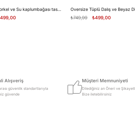
Oversize Şnorkel ve Su kaplumbağası tasarım unisex T-shirt
499,00
₺749,99
₺499,00
i Alışveriş
Müşteri Memnuniyeti
arası güvenlik standartlarıyla
Dilediğiniz an Öneri ve Şikayetl
iniz güvende
Bize iletebilirsiniz