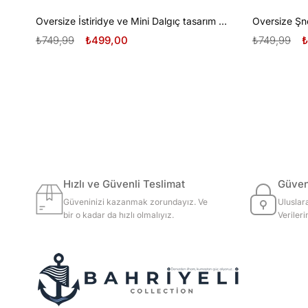
Oversize İstiridye ve Mini Dalgıç tasarım unisex T-shirt
₺749,99
₺499,00
₺749,99
₺
Hızlı ve Güvenli Teslimat
Güvenl
Güveninizi kazanmak zorundayız. Ve
Uluslar
bir o kadar da hızlı olmalıyız.
Veriler