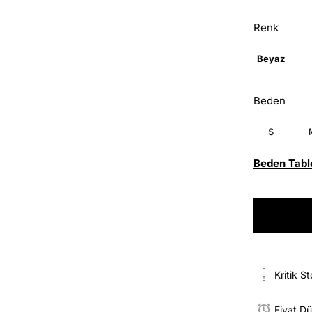
Renk
Beyaz
Beden
S
Beden Tabl
Kritik S
Fiyat D