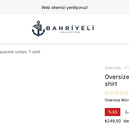
Web sitemizi yeniliyoruz!
arımlı unisex T-shirt
Stok Kodu
(T
Oversize
shirt
Oversize Müre
₺
%
33
İndirim
₺249,50
`de