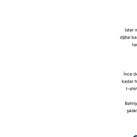
İster 
dijital b
ta
İnce d
kadar h
t-shir
Bahriy
şıklı