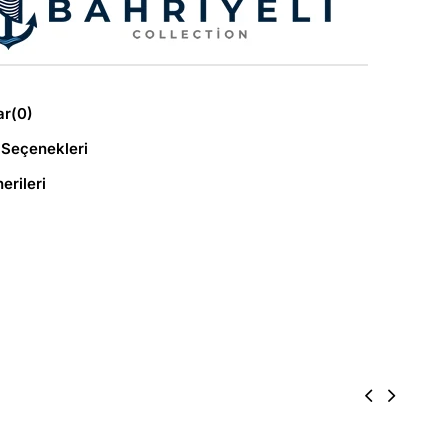
ar
(0)
Seçenekleri
erileri