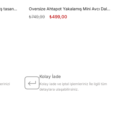
Oversize Tüplü Dalış ve Beyaz Diş tasarım unisex T-shirt
Oversize Ahtapot Yakalamış Mini Avcı Dalgıç Tasarım unisex T-shirt
₺749,99
₺499,00
Kolay İade
erinizi
Kolay iade ve iptal işlemleriniz İle ilgili tüm
detaylara ulaşabilirsiniz.