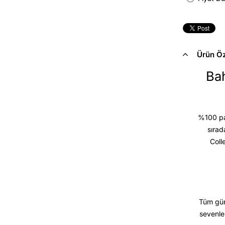
Ürün Öze
Bah
%100 pam
sırad
Coll
Tüm gün
sevenle