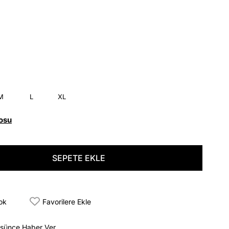
M
L
XL
osu
tok
Favorilere Ekle
üşünce Haber Ver