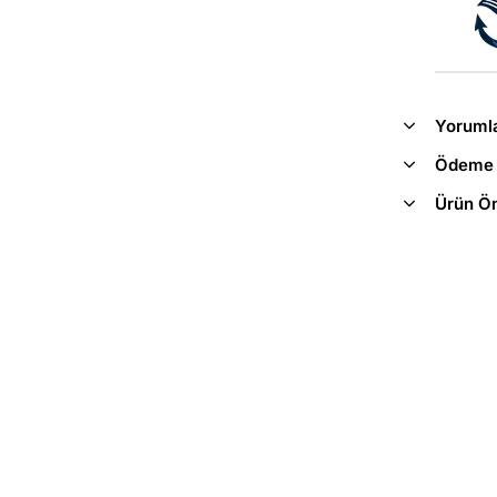
Yoruml
Ödeme 
Ürün Ön