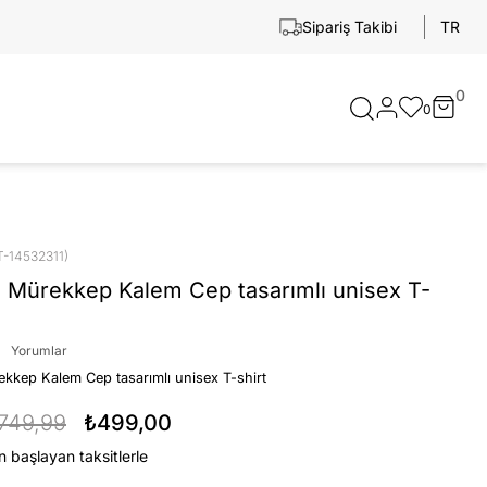
TR
Sipariş Takibi
0
0
T-14532311)
 Mürekkep Kalem Cep tasarımlı unisex T-
Yorumlar
kkep Kalem Cep tasarımlı unisex T-shirt
749,99
₺499,00
n başlayan taksitlerle