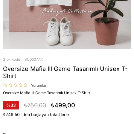
Stok Kodu
(BC000777)
Oversize Mafia III Game Tasarımlı Unisex T-
Shirt
Yorumlar
Oversize Mafia III Game Tasarımlı Unisex T-Shirt
₺750,00
₺499,00
%
33
İndirim
₺249,50
`den başlayan taksitlerle