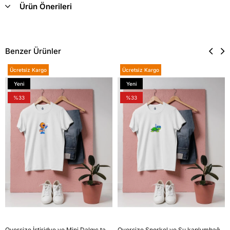
Ürün Önerileri
Benzer Ürünler
Ücretsiz Kargo
Ücretsiz Kargo
Yeni
Yeni
Ürün
Ürün
%33
%33
Oversize İstiridye ve Mini Dalgıç tasarım unisex T-shirt
Oversize Şnorkel ve Su kaplumbağası tasarım unisex T-shirt