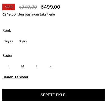
₺749,99
₺499,00
%
33
İndirim
₺249,50
`den başlayan taksitlerle
Renk
Beyaz
Siyah
Beden
S
M
L
XL
Beden Tablosu