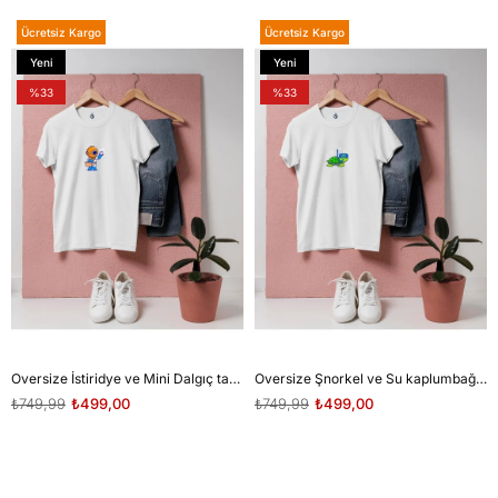
Ücretsiz Kargo
Ücretsiz Kargo
Yeni
Yeni
Ürün
Ürün
%33
%33
Oversize İstiridye ve Mini Dalgıç tasarım unisex T-shirt
Oversize Şnorkel ve Su kaplumbağası tasarım unisex T-shirt
₺749,99
₺499,00
₺749,99
₺499,00