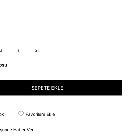
M
L
XL
osu
tok
Favorilere Ekle
üşünce Haber Ver