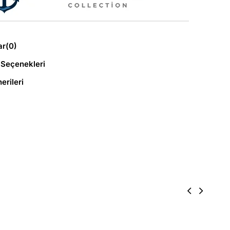
ar
(0)
Seçenekleri
erileri