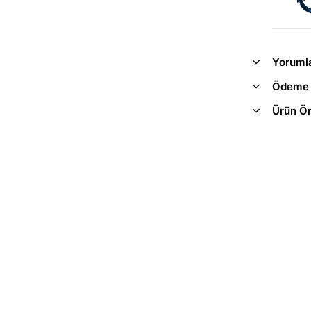
Yoruml
Ödeme 
Ürün Ön