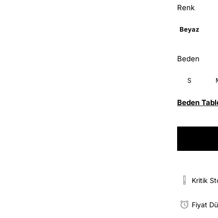
Renk
Beyaz
Beden
S
Beden Tabl
Kritik S
Fiyat D