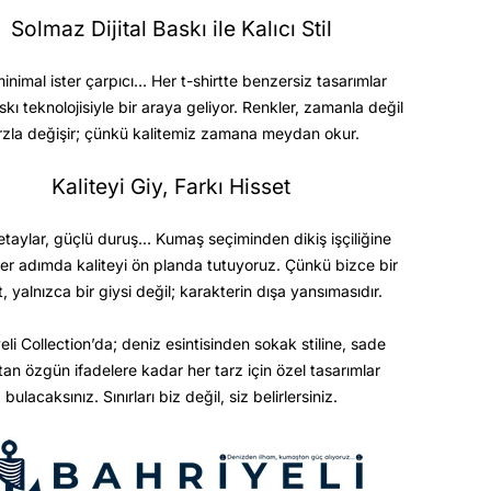
Solmaz Dijital Baskı ile Kalıcı Stil
minimal ister çarpıcı… Her t-shirtte benzersiz tasarımlar
askı teknolojisiyle bir araya geliyor. Renkler, zamanla değil
rzla değişir; çünkü kalitemiz zamana meydan okur.
Kaliteyi Giy, Farkı Hisset
etaylar, güçlü duruş… Kumaş seçiminden dikiş işçiliğine
er adımda kaliteyi ön planda tutuyoruz. Çünkü bizce bir
t, yalnızca bir giysi değil; karakterin dışa yansımasıdır.
eli Collection’da; deniz esintisinden sokak stiline, sade
ktan özgün ifadelere kadar her tarz için özel tasarımlar
bulacaksınız. Sınırları biz değil, siz belirlersiniz.