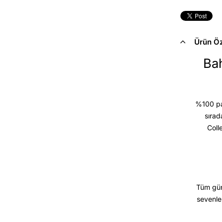
Ürün Öze
Bah
%100 pam
sırad
Coll
Tüm gün
sevenle