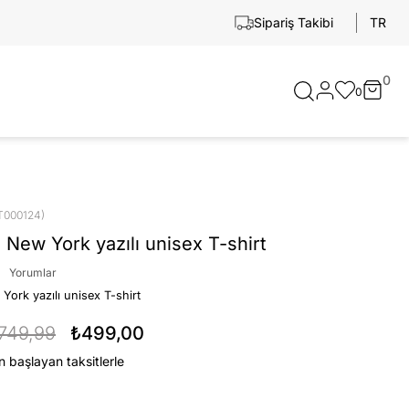
TR
Sipariş Takibi
0
0
T000124)
 New York yazılı unisex T-shirt
Yorumlar
York yazılı unisex T-shirt
749,99
₺499,00
n başlayan taksitlerle