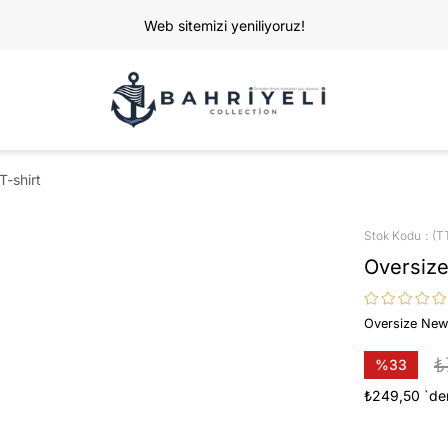
Web sitemizi yeniliyoruz!
T-shirt
Stok Kodu
(T
Oversize
Oversize New 
₺
%
33
İndirim
₺249,50
`de