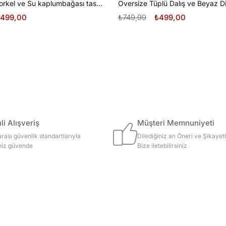
Oversize Şnorkel ve Su kaplumbağası tasarım unisex T-shirt
499,00
₺749,99
₺499,00
i Alışveriş
Müşteri Memnuniyeti
arası güvenlik standartlarıyla
Dilediğiniz an Öneri ve Şikayetl
iniz güvende
Bize iletebilirsiniz