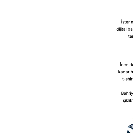
İster 
dijital b
ta
İnce d
kadar h
t-shir
Bahriy
şıklı