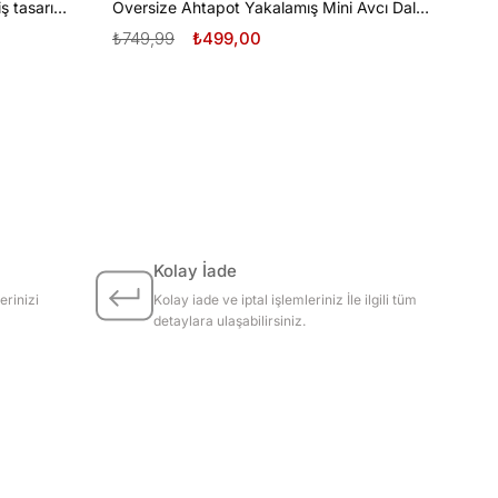
Oversize Tüplü Dalış ve Beyaz Diş tasarım unisex T-shirt
Oversize Ahtapot Yakalamış Mini Avcı Dalgıç Tasarım unisex T-shirt
₺749,99
₺499,00
Kolay İade
erinizi
Kolay iade ve iptal işlemleriniz İle ilgili tüm
detaylara ulaşabilirsiniz.