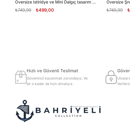
Oversize İstiridye ve Mini Dalgıç tasarım unisex T-shirt
₺749,99
₺499,00
₺749,99
₺
Hızlı ve Güvenli Teslimat
Güvenl
Güveninizi kazanmak zorundayız. Ve
Uluslar
bir o kadar da hızlı olmalıyız.
Veriler