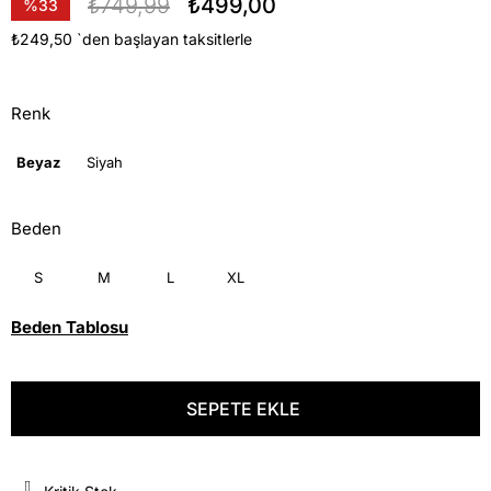
₺749,99
₺499,00
%
33
İndirim
₺249,50
`den başlayan taksitlerle
Renk
Beyaz
Siyah
Beden
S
M
L
XL
Beden Tablosu