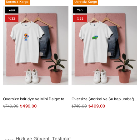
Ücretsiz Kargo
Ücretsiz Kargo
Yeni
Yeni
Ürün
Ürün
%33
%33
Oversize İstiridye ve Mini Dalgıç tasarım unisex T-shirt
Oversize Şnorkel ve Su kaplumbağası tasarım unisex T-shirt
₺749,99
₺499,00
₺749,99
₺499,00
Hızlı ve Güvenli Teslimat