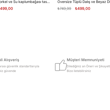
Oversize Şnorkel ve Su kaplumbağası tasarım unisex T-shirt
499,00
₺749,99
₺499,00
i Alışveriş
Müşteri Memnuniyeti
arası güvenlik standartlarıyla
Dilediğiniz an Öneri ve Şikayetl
iniz güvende
Bize iletebilirsiniz