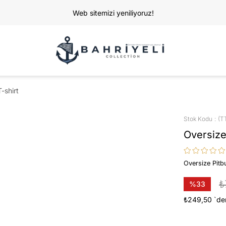
Web sitemizi yeniliyoruz!
-shirt
Stok Kodu
(T
Oversize
Oversize Pitb
₺
%
33
İndirim
₺249,50
`de