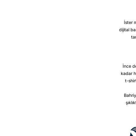
İster 
dijital b
ta
İnce d
kadar h
t-shir
Bahriy
şıklı