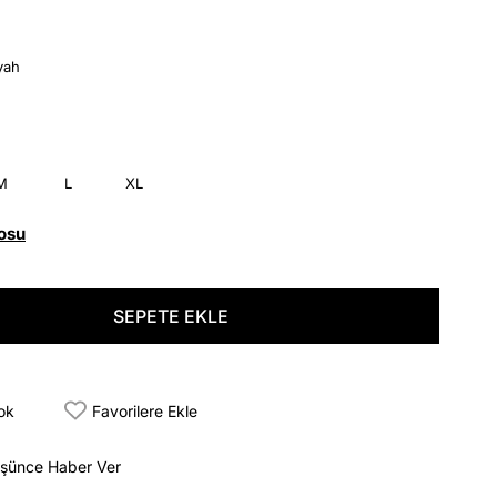
yah
M
L
XL
osu
tok
Favorilere Ekle
üşünce Haber Ver