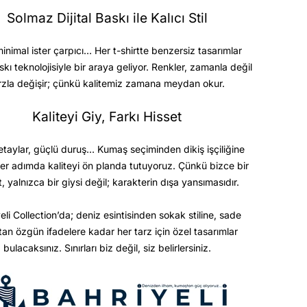
Solmaz Dijital Baskı ile Kalıcı Stil
minimal ister çarpıcı… Her t-shirtte benzersiz tasarımlar
askı teknolojisiyle bir araya geliyor. Renkler, zamanla değil
rzla değişir; çünkü kalitemiz zamana meydan okur.
Kaliteyi Giy, Farkı Hisset
etaylar, güçlü duruş… Kumaş seçiminden dikiş işçiliğine
er adımda kaliteyi ön planda tutuyoruz. Çünkü bizce bir
t, yalnızca bir giysi değil; karakterin dışa yansımasıdır.
eli Collection’da; deniz esintisinden sokak stiline, sade
ktan özgün ifadelere kadar her tarz için özel tasarımlar
bulacaksınız. Sınırları biz değil, siz belirlersiniz.