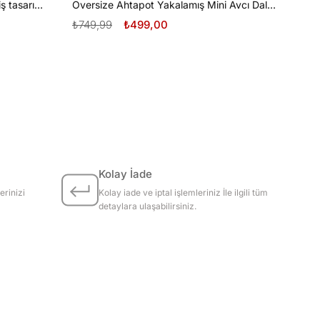
Oversize Tüplü Dalış ve Beyaz Diş tasarım unisex T-shirt
Oversize Ahtapot Yakalamış Mini Avcı Dalgıç Tasarım unisex T-shirt
₺749,99
₺499,00
Kolay İade
erinizi
Kolay iade ve iptal işlemleriniz İle ilgili tüm
detaylara ulaşabilirsiniz.