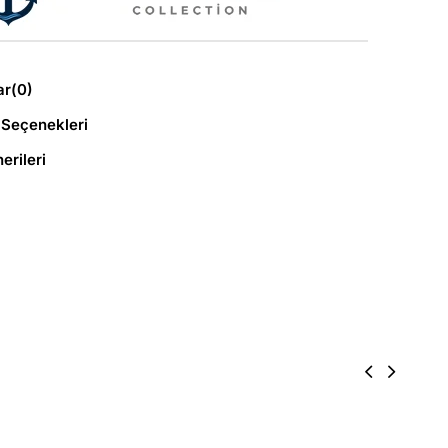
ar
(0)
Seçenekleri
erileri