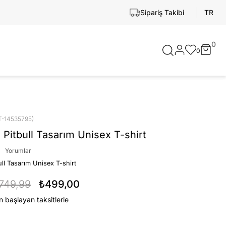
TR
Sipariş Takibi
0
0
T-14535795)
 Pitbull Tasarım Unisex T-shirt
Yorumlar
ull Tasarım Unisex T-shirt
749,99
₺499,00
n başlayan taksitlerle