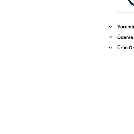
Yoruml
Ödeme 
Ürün Ön