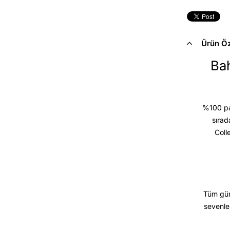
Ürün Öze
Bah
%100 pam
sırad
Coll
Tüm gün
sevenle