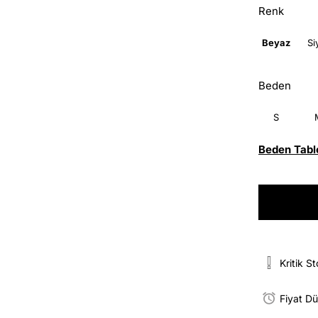
Renk
Beyaz
Si
Beden
S
Beden Tabl
Kritik S
Fiyat D