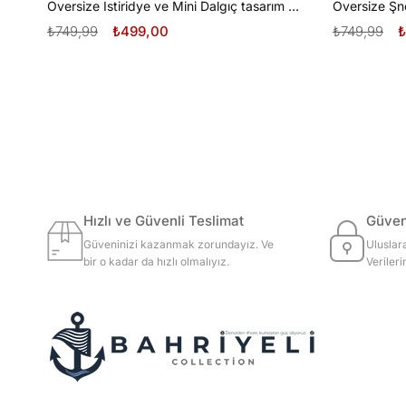
Oversize İstiridye ve Mini Dalgıç tasarım unisex T-shirt
₺749,99
₺499,00
₺749,99
₺
Hızlı ve Güvenli Teslimat
Güvenl
Güveninizi kazanmak zorundayız. Ve
Uluslar
bir o kadar da hızlı olmalıyız.
Veriler