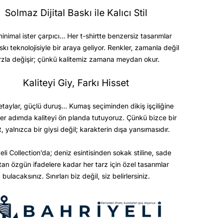
Solmaz Dijital Baskı ile Kalıcı Stil
minimal ister çarpıcı… Her t-shirtte benzersiz tasarımlar
askı teknolojisiyle bir araya geliyor. Renkler, zamanla değil
rzla değişir; çünkü kalitemiz zamana meydan okur.
Kaliteyi Giy, Farkı Hisset
etaylar, güçlü duruş… Kumaş seçiminden dikiş işçiliğine
er adımda kaliteyi ön planda tutuyoruz. Çünkü bizce bir
t, yalnızca bir giysi değil; karakterin dışa yansımasıdır.
eli Collection’da; deniz esintisinden sokak stiline, sade
ktan özgün ifadelere kadar her tarz için özel tasarımlar
bulacaksınız. Sınırları biz değil, siz belirlersiniz.