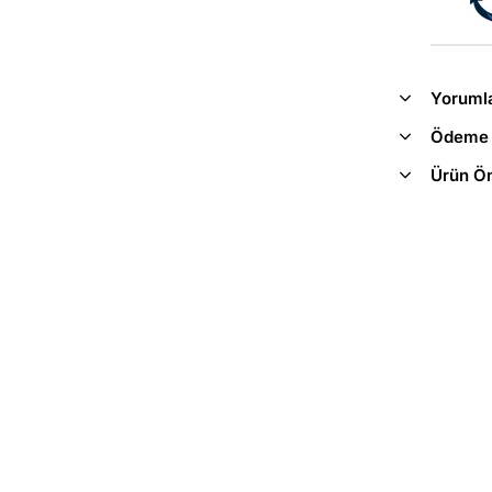
Yoruml
Ödeme 
Ürün Ön