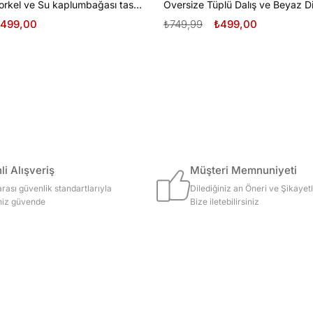
Oversize Şnorkel ve Su kaplumbağası tasarım unisex T-shirt
499,00
₺749,99
₺499,00
i Alışveriş
Müşteri Memnuniyeti
arası güvenlik standartlarıyla
Dilediğiniz an Öneri ve Şikayetl
iniz güvende
Bize iletebilirsiniz