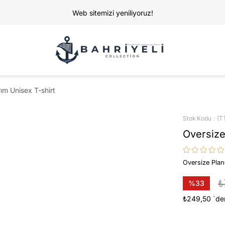
Web sitemizi yeniliyoruz!
ım Unisex T-shirt
Stok Kodu
(T
Oversize
Oversize Plan
₺
%
33
İndirim
₺249,50
`de