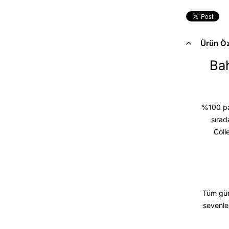
Ürün Öze
Bah
%100 pam
sırad
Coll
Tüm gün
sevenle