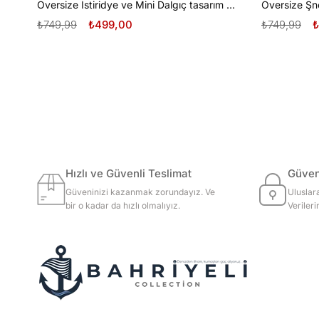
Oversize İstiridye ve Mini Dalgıç tasarım unisex T-shirt
₺749,99
₺499,00
₺749,99
₺
Hızlı ve Güvenli Teslimat
Güvenl
Güveninizi kazanmak zorundayız. Ve
Uluslar
bir o kadar da hızlı olmalıyız.
Veriler