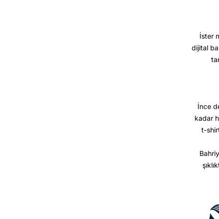
İster 
dijital b
ta
İnce d
kadar h
t-shir
Bahriy
şıklı