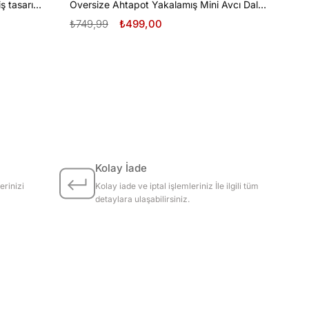
Oversize Tüplü Dalış ve Beyaz Diş tasarım unisex T-shirt
Oversize Ahtapot Yakalamış Mini Avcı Dalgıç Tasarım unisex T-shirt
₺749,99
₺499,00
Kolay İade
erinizi
Kolay iade ve iptal işlemleriniz İle ilgili tüm
detaylara ulaşabilirsiniz.