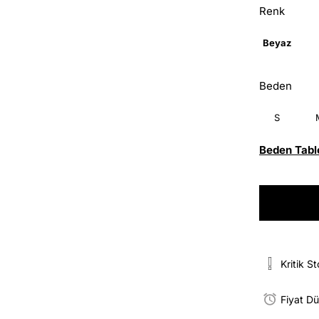
Renk
Beyaz
Beden
S
Beden Tabl
Kritik S
Fiyat D