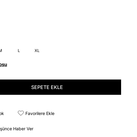
M
L
XL
osu
tok
Favorilere Ekle
üşünce Haber Ver