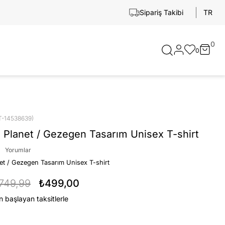
TR
Sipariş Takibi
0
0
T-14538639)
 Planet / Gezegen Tasarım Unisex T-shirt
Yorumlar
et / Gezegen Tasarım Unisex T-shirt
749,99
₺499,00
n başlayan taksitlerle