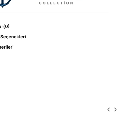
ar
(0)
Seçenekleri
erileri