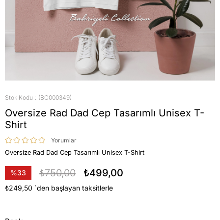
Stok Kodu
(BC000349)
Oversize Rad Dad Cep Tasarımlı Unisex T-
Shirt
Yorumlar
Oversize Rad Dad Cep Tasarımlı Unisex T-Shirt
₺750,00
₺499,00
%
33
İndirim
₺249,50
`den başlayan taksitlerle