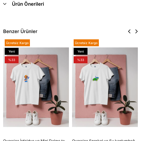
Ürün Önerileri
Benzer Ürünler
Ücretsiz Kargo
Ücretsiz Kargo
Yeni
Yeni
Ürün
Ürün
%33
%33
Oversize İstiridye ve Mini Dalgıç tasarım unisex T-shirt
Oversize Şnorkel ve Su kaplumbağası tasarım unisex T-shirt