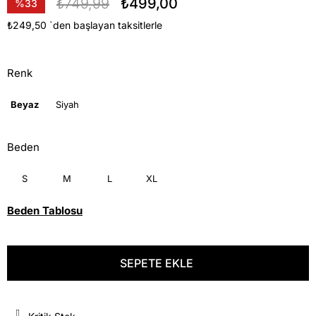
₺749,99
₺499,00
%
33
İndirim
₺249,50
`den başlayan taksitlerle
Renk
Beyaz
Siyah
Beden
S
M
L
XL
Beden Tablosu