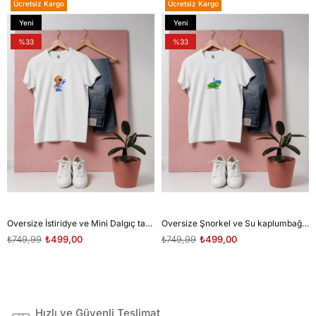
Ücretsiz Kargo
Ücretsiz Kargo
Yeni
Yeni
Ürün
Ürün
%33
%33
Oversize İstiridye ve Mini Dalgıç tasarım unisex T-shirt
Oversize Şnorkel ve Su kaplumbağası tasarım unisex T-shirt
₺749,99
₺499,00
₺749,99
₺499,00
Hızlı ve Güvenli Teslimat