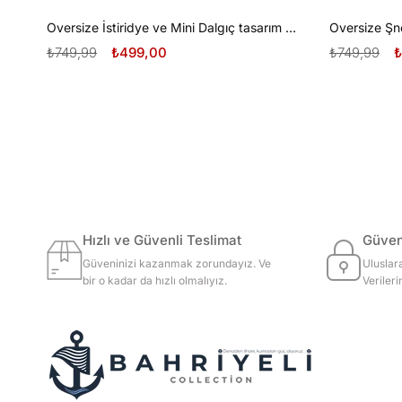
Oversize İstiridye ve Mini Dalgıç tasarım unisex T-shirt
₺749,99
₺499,00
₺749,99
₺
Hızlı ve Güvenli Teslimat
Güvenl
Güveninizi kazanmak zorundayız. Ve
Uluslar
bir o kadar da hızlı olmalıyız.
Veriler