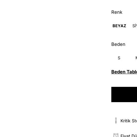
Renk
BEYAZ
S
Beden
S
Beden Tabl
Kritik S
Fiyat D