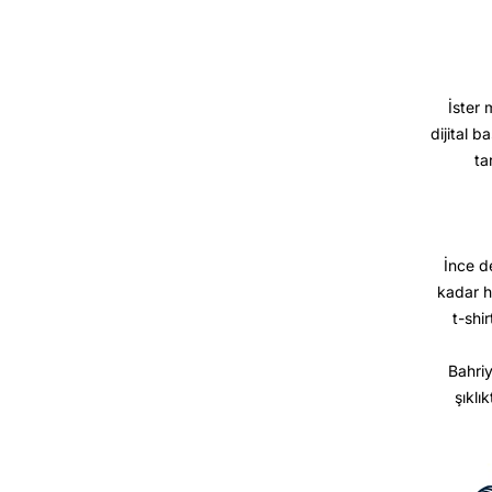
İster 
dijital b
ta
İnce d
kadar h
t-shir
Bahriy
şıklı