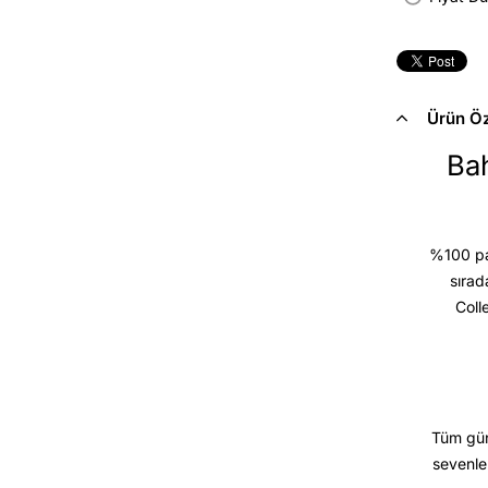
Ürün Öze
Bah
%100 pam
sırad
Coll
Tüm gün
sevenle