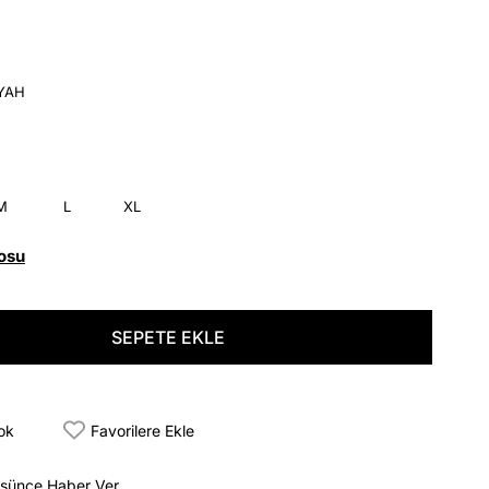
İYAH
M
L
XL
osu
tok
Favorilere Ekle
üşünce Haber Ver