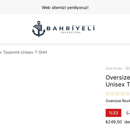
Web sitemizi yeniliyoruz!
Tasarımlı Unisex T-Shirt
Stok Kodu
(B
Oversize
Unisex T
Oversize Rock
₺
%
33
İndirim
₺249,50
`de