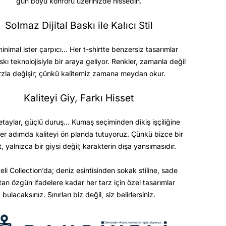
gün boyu konforu üzerinizde hissedin.
Solmaz Dijital Baskı ile Kalıcı Stil
minimal ister çarpıcı… Her t-shirtte benzersiz tasarımlar
askı teknolojisiyle bir araya geliyor. Renkler, zamanla değil
rzla değişir; çünkü kalitemiz zamana meydan okur.
Kaliteyi Giy, Farkı Hisset
etaylar, güçlü duruş… Kumaş seçiminden dikiş işçiliğine
er adımda kaliteyi ön planda tutuyoruz. Çünkü bizce bir
t, yalnızca bir giysi değil; karakterin dışa yansımasıdır.
eli Collection’da; deniz esintisinden sokak stiline, sade
ktan özgün ifadelere kadar her tarz için özel tasarımlar
bulacaksınız. Sınırları biz değil, siz belirlersiniz.