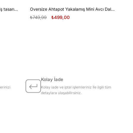
Oversize Tüplü Dalış ve Beyaz Diş tasarım unisex T-shirt
Oversize Ahtapot Yakalamış Mini Avcı Dalgıç Tasarım unisex T-shirt
₺749,99
₺499,00
Kolay İade
erinizi
Kolay iade ve iptal işlemleriniz İle ilgili tüm
detaylara ulaşabilirsiniz.