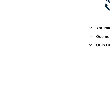
Yoruml
Ödeme 
Ürün Ön