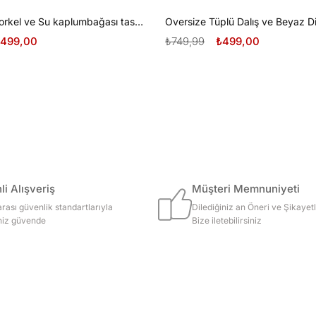
Oversize Şnorkel ve Su kaplumbağası tasarım unisex T-shirt
499,00
₺749,99
₺499,00
i Alışveriş
Müşteri Memnuniyeti
arası güvenlik standartlarıyla
Dilediğiniz an Öneri ve Şikayetl
iniz güvende
Bize iletebilirsiniz