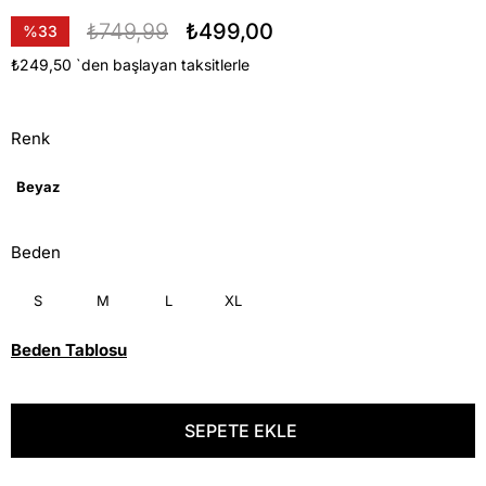
₺749,99
₺499,00
%
33
İndirim
₺249,50
`den başlayan taksitlerle
Renk
Beyaz
Beden
S
M
L
XL
Beden Tablosu