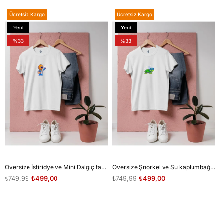
Ücretsiz Kargo
Ücretsiz Kargo
Yeni
Yeni
Ürün
Ürün
%33
%33
Oversize İstiridye ve Mini Dalgıç tasarım unisex T-shirt
Oversize Şnorkel ve Su kaplumbağası tasarım unisex T-shirt
₺749,99
₺499,00
₺749,99
₺499,00