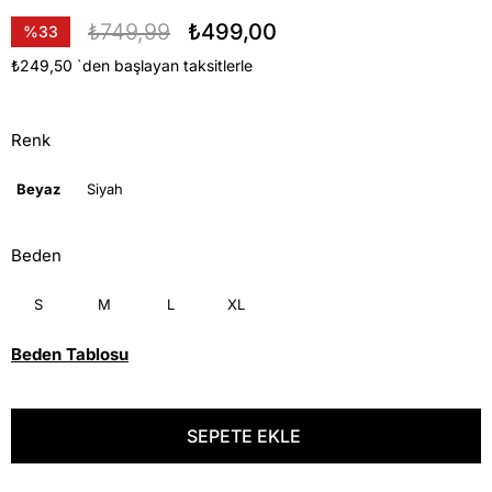
₺749,99
₺499,00
%
33
İndirim
₺249,50
`den başlayan taksitlerle
Renk
Beyaz
Siyah
Beden
S
M
L
XL
Beden Tablosu