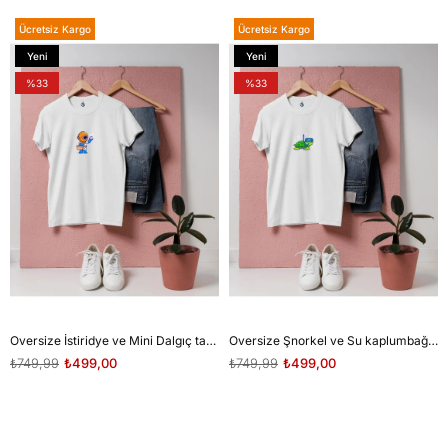
Ücretsiz Kargo
Ücretsiz Kargo
Yeni
Yeni
Ürün
Ürün
%33
%33
Oversize İstiridye ve Mini Dalgıç tasarım unisex T-shirt
Oversize Şnorkel ve Su kaplumbağası tasarım unisex T-shirt
₺749,99
₺499,00
₺749,99
₺499,00