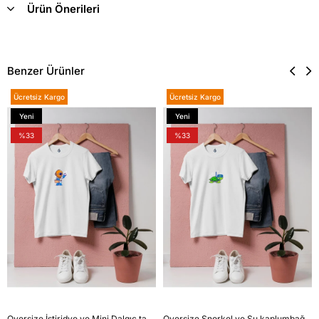
Ürün Önerileri
Benzer Ürünler
Ücretsiz Kargo
Ücretsiz Kargo
Yeni
Yeni
Ürün
Ürün
%33
%33
Oversize İstiridye ve Mini Dalgıç tasarım unisex T-shirt
Oversize Şnorkel ve Su kaplumbağası tasarım unisex T-shirt