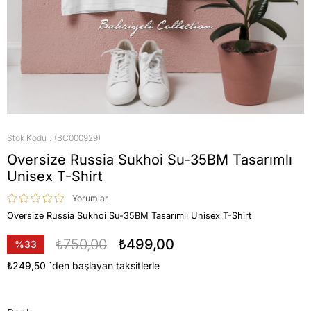
Stok Kodu
(BC000929)
Oversize Russia Sukhoi Su-35BM Tasarımlı
Unisex T-Shirt
Yorumlar
Oversize Russia Sukhoi Su-35BM Tasarımlı Unisex T-Shirt
₺750,00
₺499,00
%
33
İndirim
₺249,50
`den başlayan taksitlerle