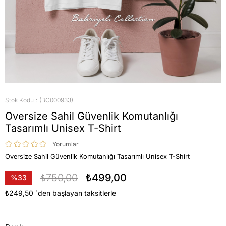
Stok Kodu
(BC000933)
Oversize Sahil Güvenlik Komutanlığı
Tasarımlı Unisex T-Shirt
Yorumlar
Oversize Sahil Güvenlik Komutanlığı Tasarımlı Unisex T-Shirt
₺750,00
₺499,00
%
33
İndirim
₺249,50
`den başlayan taksitlerle