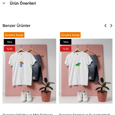
Ürün Önerileri
Benzer Ürünler
Ücretsiz Kargo
Ücretsiz Kargo
Yeni
Yeni
Ürün
Ürün
%33
%33
Oversize İstiridye ve Mini Dalgıç tasarım unisex T-shirt
Oversize Şnorkel ve Su kaplumbağası tasarım unisex T-shirt