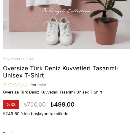
Stok Kodu
(BC41)
Oversize Türk Deniz Kuvvetleri Tasarımlı
Unisex T-Shirt
Yorumlar
Oversize Türk Deniz Kuvvetleri Tasarımlı Unisex T-Shirt
₺750,00
₺499,00
%
33
İndirim
₺249,50
`den başlayan taksitlerle