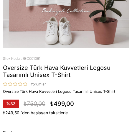
Stok Kodu
(BC001061)
Oversize Türk Hava Kuvvetleri Logosu
Tasarımlı Unisex T-Shirt
Yorumlar
Oversize Türk Hava Kuvvetleri Logosu Tasarımlı Unisex T-Shirt
₺750,00
₺499,00
%
33
İndirim
₺249,50
`den başlayan taksitlerle