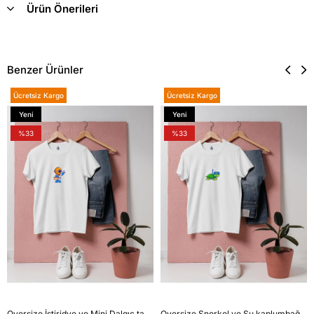
Ürün Önerileri
Benzer Ürünler
Ücretsiz Kargo
Ücretsiz Kargo
Yeni
Yeni
Ürün
Ürün
%33
%33
Oversize İstiridye ve Mini Dalgıç tasarım unisex T-shirt
Oversize Şnorkel ve Su kaplumbağası tasarım unisex T-shirt